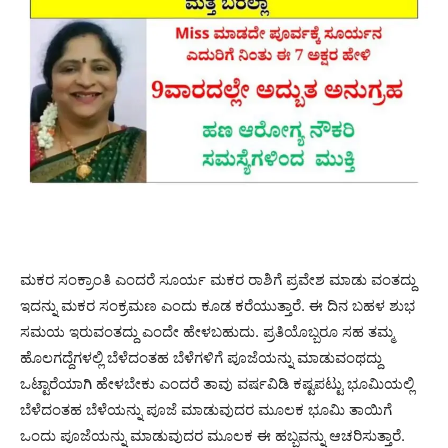
ಮಕರ ಸಂಕ್ರಾಂತಿ ಎಂದರೆ ಸೂರ್ಯ ಮಕರ ರಾಶಿಗೆ ಪ್ರವೇಶ ಮಾಡು ವಂತದ್ದು
ಇದನ್ನು ಮಕರ ಸಂಕ್ರಮಣ ಎಂದು ಕೂಡ ಕರೆಯುತ್ತಾರೆ. ಈ ದಿನ ಬಹಳ ಶುಭ
ಸಮಯ ಇರುವಂತದ್ದು ಎಂದೇ ಹೇಳಬಹುದು. ಪ್ರತಿಯೊಬ್ಬರೂ ಸಹ ತಮ್ಮ
ಹೊಲಗದ್ದೆಗಳಲ್ಲಿ ಬೆಳೆದಂತಹ ಬೆಳೆಗಳಿಗೆ ಪೂಜೆಯನ್ನು ಮಾಡುವಂಥದ್ದು
ಒಟ್ಟಾರೆಯಾಗಿ ಹೇಳಬೇಕು ಎಂದರೆ ತಾವು ವರ್ಷವಿಡಿ ಕಷ್ಟಪಟ್ಟು ಭೂಮಿಯಲ್ಲಿ
ಬೆಳೆದಂತಹ ಬೆಳೆಯನ್ನು ಪೂಜೆ ಮಾಡುವುದರ ಮೂಲಕ ಭೂಮಿ ತಾಯಿಗೆ
ಒಂದು ಪೂಜೆಯನ್ನು ಮಾಡುವುದರ ಮೂಲಕ ಈ ಹಬ್ಬವನ್ನು ಆಚರಿಸುತ್ತಾರೆ.