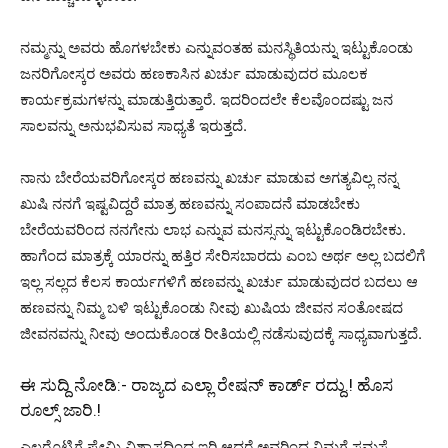
ನಮ್ಮನ್ನು ಅವರು ಹೊಗಳಬೇಕು ಎನ್ನುವಂತಹ ಮನಸ್ಥಿತಿಯನ್ನು ಇಟ್ಟುಕೊಂಡು
ಜನರಿಗೋಸ್ಕರ ಅವರು ಹಣಕಾಸಿನ ಖರ್ಚು ಮಾಡುವುದರ ಮೂಲಕ
ಕಾರ್ಯಕ್ರಮಗಳನ್ನು ಮಾಡುತ್ತಿರುತ್ತಾರೆ. ಇದರಿಂದಲೇ ಕೆಲವೊಂದಷ್ಟು ಜನ
ಸಾಲವನ್ನು ಅನುಭವಿಸುವ ಸಾಧ್ಯತೆ ಇರುತ್ತದೆ.
ನಾನು ಬೇರೆಯವರಿಗೋಸ್ಕರ ಹಣವನ್ನು ಖರ್ಚು ಮಾಡುವ ಅಗತ್ಯವಿಲ್ಲ ನನ್ನ
ಖುಷಿ ನನಗೆ ಇಷ್ಟವಿದ್ದರೆ ಮಾತ್ರ ಹಣವನ್ನು ಸಂಪಾದನೆ ಮಾಡಬೇಕು
ಬೇರೆಯವರಿಂದ ನನಗೇನು ಲಾಭ ಎನ್ನುವ ಮನಸ್ಸನ್ನು ಇಟ್ಟುಕೊಂಡಿರಬೇಕು.
ಹಾಗೆಂದ ಮಾತ್ರಕ್ಕೆ ಯಾರನ್ನು ಹತ್ತಿರ ಸೇರಿಸಬಾರದು ಎಂಬ ಅರ್ಥ ಅಲ್ಲ ಬದಲಿಗೆ
ಇಲ್ಲ ಸಲ್ಲದ ಕೆಲಸ ಕಾರ್ಯಗಳಿಗೆ ಹಣವನ್ನು ಖರ್ಚು ಮಾಡುವುದರ ಬದಲು ಆ
ಹಣವನ್ನು ನಿಮ್ಮ ಬಳಿ ಇಟ್ಟುಕೊಂಡು ನೀವು ಖುಷಿಯ ಜೀವನ ಸಂತೋಷದ
ಜೀವನವನ್ನು ನೀವು ಅಂದುಕೊಂಡ ರೀತಿಯಲ್ಲಿ ನಡೆಸುವುದಕ್ಕೆ ಸಾಧ್ಯವಾಗುತ್ತದೆ.
ಈ ಸುದ್ದಿ ನೋಡಿ:-
ರಾಜ್ಯದ ಎಲ್ಲಾ ರೇಷನ್ ಕಾರ್ಡ್ ರದ್ದು.! ಹೊಸ
ರೂಲ್ಸ್ ಜಾರಿ.!
ಎಲ್ಲರೊಟ್ಟಿಗೆ ಪ್ರೇಮಿ ವಿಶ್ವಾಸದಿಂದ ಇರಿ ಆದರೆ ಅವರಿಂದ ನಿಮಗೆ ಸಮಸ್ಯೆ