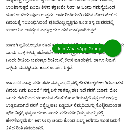
ಉಂಟಾಗುತ್ತದೆ ಎಂದು ತಿಳಿದ ತಕ್ಷಣವೇ ನೀವು ಆ ಒಂದು ಸಮಸ್ಯೆಯಿಂದ
ದೂರ ಉಳಿಯುವುದು ಉತ್ತಮ. ಅದೇ ರೀತಿಯಾಗಿ ಈದಿನ ಮೇಲೆ ಹೇಳಿದ
ವಿಷಯಕ್ಕೆ ಸಂಬಂಧಿಸಿದಂತೆ ಪ್ರತಿಯೊಬ್ಬ ವ್ಯಕ್ತಿಗೂ ಕೂಡ ತನ್ನ ಜೀವನದಲ್ಲಿ
ಹಣಕಾಸಿನ ಅವಶ್ಯಕತೆ ಎನ್ನುವುದು ಬಹಳ ಮುಖ್ಯವಾಗಿರುತ್ತದೆ.
ಹಾಗಾಗಿ ಪ್ರತಿಯೊಬ್ಬರೂ ಕೂಡ ತಮ್ಮ ಜೀವನದಲ್ಲಿ ಈಗ ನಾವು ಹೇಳುವಂತಹ ಈ
ಒಂದು ವಾಕ್ಯಗಳನ್ನು ಪದೇಪದೇ ಹೇಳಿಕೊಳ್ಳುತ್ತಲೇ ಇರಬೇಕು ಇದು ನಿಮಗೆ
ಒಂದು ರೀತಿಯ ಚಮತ್ಕಾರ ರೀತಿಯಲ್ಲಿ ಕೆಲಸ ಮಾಡುತ್ತದೆ. ಹಾಗೂ ನಿಮಗೆ
ಒಳ್ಳೆಯ ಮನಸ್ಥಿತಿಯು ಕೂಡ ಉಂಟಾಗುತ್ತದೆ.
ಹಾಗಾದರೆ ನಾವು ಪದೇ ಪದೇ ನಮ್ಮ ಮನಸ್ಸಿನಲ್ಲಿ ಹೇಳಿಕೊಳ್ಳಬೇಕಾಗಿರುವಂತಹ
ವಿಷಯ ಏನು ಎಂದರೆ ” ನನ್ನ ಬಳಿ ಸಾಕಷ್ಟು ಹಣ ಇದೆ ನನಗೆ ಯಾವು ದೋ
ಒಂದು ಕಡೆಯಿಂದ ಹಣಕಾಸಿನ ಹೊಳೆಯೇ ಹರಿಯುತ್ತಿದೆ ನನ್ನ ಆರೋಗ್ಯವು
ಉತ್ತಮವಾಗಿದೆ ನನಗೆ ಇಷ್ಟೆಲ್ಲ ಹಣ ಐಶ್ವರ್ಯ ನೆಮ್ಮದಿಯನ್ನು ಕೊಟ್ಟಿರುವಂತಹ
ಇಡೀ ವಿಶ್ವಕ್ಕೆ ಧನ್ಯವಾದಗಳು ಎಂದು ಪದೇಪದೇ ನಿಮ್ಮ ಮನಸ್ಸಿನಲ್ಲಿ
ಹೇಳಿಕೊಳ್ಳಬೇಕು” ಆಗ ನೀವು ಅಂದು ಕೊಂಡ ಎಲ್ಲಾ ಆಸೆಗಳು ಕೂಡ ನಿಮಗೆ
ತಿಳಿದ ರೀತಿ ನಡೆಯುತ್ತದೆ.