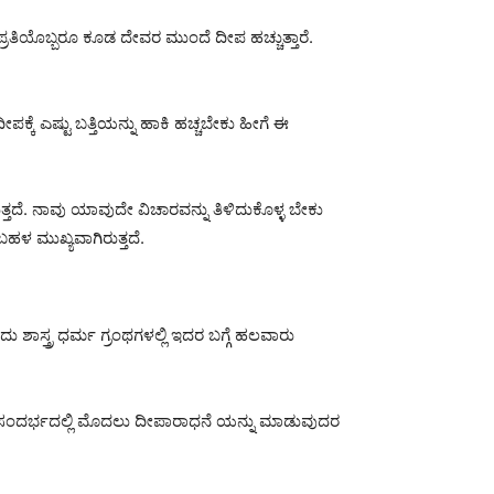
್ರತಿಯೊಬ್ಬರೂ ಕೂಡ ದೇವರ ಮುಂದೆ ದೀಪ ಹಚ್ಚುತ್ತಾರೆ.
್ಕೆ ಎಷ್ಟು ಬತ್ತಿಯನ್ನು ಹಾಕಿ ಹಚ್ಚಬೇಕು ಹೀಗೆ ಈ
ತದೆ. ನಾವು ಯಾವುದೇ ವಿಚಾರವನ್ನು ತಿಳಿದುಕೊಳ್ಳ ಬೇಕು
ಹಳ ಮುಖ್ಯವಾಗಿರುತ್ತದೆ.
ಸ್ತ್ರ ಧರ್ಮ ಗ್ರಂಥಗಳಲ್ಲಿ ಇದರ ಬಗ್ಗೆ ಹಲವಾರು
ತಹ ಸಂದರ್ಭದಲ್ಲಿ ಮೊದಲು ದೀಪಾರಾಧನೆ ಯನ್ನು ಮಾಡುವುದರ