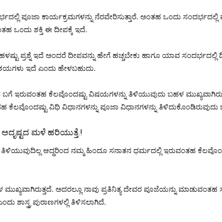
ಲ್ಲಿ ಪೂಜಾ ಕಾರ್ಯಕ್ರಮಗಳನ್ನು ನೆರವೇರಿಸುತ್ತಾರೆ. ಅಂತಹ ಒಂದು ಸಂದರ್ಭದಲ್ಲಿ ಪ
ಹ ಒಂದು ಶಕ್ತಿ ಈ ದೀಪಕ್ಕೆ ಇದೆ.
ಟು ಪ್ರಶ್ನೆ ಇದೆ ಅಂದರೆ ದೀಪವನ್ನು ಹೇಗೆ ಹಚ್ಚಬೇಕು ಹಾಗೂ ಯಾವ ಸಂದರ್ಭದಲ್ಲಿ ದೀಪಕ
 ಸಂಶಯಗಳು ಇದೆ ಎಂದು ಹೇಳಬಹುದು.
ಪದ ಬಗೆ ಇರುವಂತಹ ಕೆಲವೊಂದಷ್ಟು ವಿಷಯಗಳನ್ನು ತಿಳಿಯುವುದು ಬಹಳ ಮುಖ್ಯವಾಗಿರುತ್
ಕೆಲವೊಂದಷ್ಟು ವಿಧಿ ವಿಧಾನಗಳನ್ನು ಪೂಜಾ ವಿಧಾನಗಳನ್ನು ತಿಳಿದುಕೊಂಡಿರುವುದು ಬ
ದೃಷ್ಟದ ಮಳೆ ಹರಿಯುತ್ತೆ.!
ಯುವುದಿಲ್ಲ ಆದ್ದರಿಂದ ನಮ್ಮ ಹಿಂದೂ ಸನಾತನ ಧರ್ಮದಲ್ಲಿ ಇರುವಂತಹ ಕೆಲವೊಂದು ಶಾ
ಳ ಮುಖ್ಯವಾಗಿರುತ್ತದೆ. ಅದರಲ್ಲೂ ನಾವು ಪ್ರತಿನಿತ್ಯ ದೇವರ ಪೂಜೆಯನ್ನು ಮಾಡುವಂ
ಶಾಸ್ತ್ರ ಪುರಾಣಗಳಲ್ಲಿ ತಿಳಿಸಲಾಗಿದೆ.