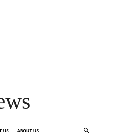
ews
T US
ABOUT US