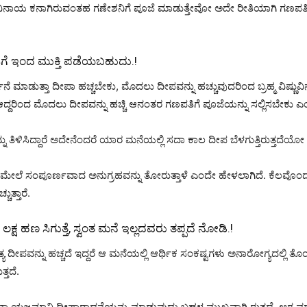
 ವಿನಾಯ ಕನಾಗಿರುವಂತಹ ಗಣೇಶನಿಗೆ ಪೂಜೆ ಮಾಡುತ್ತೇವೋ ಅದೇ ರೀತಿಯಾಗಿ ಗಣಪ
ಸಿಗೆ ಇಂದ ಮುಕ್ತಿ ಪಡೆಯಬಹುದು.!
ಥನೆ ಮಾಡುತ್ತಾ ದೀಪಾ ಹಚ್ಚಬೇಕು, ಮೊದಲು ದೀಪವನ್ನು ಹಚ್ಚುವುದರಿಂದ ಬ್ರಹ್ಮ ವಿಷ್
ಆದ್ದರಿಂದ ಮೊದಲು ದೀಪವನ್ನು ಹಚ್ಚಿ ಆನಂತರ ಗಣಪತಿಗೆ ಪೂಜೆಯನ್ನು ಸಲ್ಲಿಸಬೇಕು ಎಂದು 
 ತಿಳಿಸಿದ್ದಾರೆ ಅದೇನೆಂದರೆ ಯಾರ ಮನೆಯಲ್ಲಿ ಸದಾ ಕಾಲ ದೀಪ ಬೆಳಗುತ್ತಿರುತ್ತದೆಯೋ
ೇಲೆ ಸಂಪೂರ್ಣವಾದ ಅನುಗ್ರಹವನ್ನು ತೋರುತ್ತಾಳೆ ಎಂದೇ ಹೇಳಲಾಗಿದೆ. ಕೆಲವೊಂದಷ್ಟು
ುತ್ತಾರೆ.
್ಷ ಹಣ ಸಿಗುತ್ತೆ, ಸ್ವಂತ ಮನೆ ಇಲ್ಲದವರು ತಪ್ಪದೆ ನೋಡಿ.!
ಯ ದೀಪವನ್ನು ಹಚ್ಚದೆ ಇದ್ದರೆ ಆ ಮನೆಯಲ್ಲಿ ಆರ್ಥಿಕ ಸಂಕಷ್ಟಗಳು ಅನಾರೋಗ್ಯದಲ್ಲಿ ತೊಂ
್ತದೆ.
ವಾ ಯಜಮಾನಿ ದೀಪಾರಾಧನೆಯನ್ನು ಮಾಡುವುದು ಬಹಳ ಮುಖ್ಯವಾಗಿ ರುತ್ತದೆ. ಆಗ ಮಾತ್