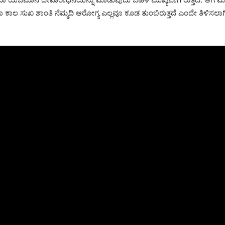
ದಾ ಕಾಲ ಸುಖ ಶಾಂತಿ ನೆಮ್ಮದಿ ಆರೋಗ್ಯ ಎಲ್ಲವೂ ಕೂಡ ತುಂಬಿರುತ್ತದೆ ಎಂದೇ ತಿಳಿಸಲಾಗಿ