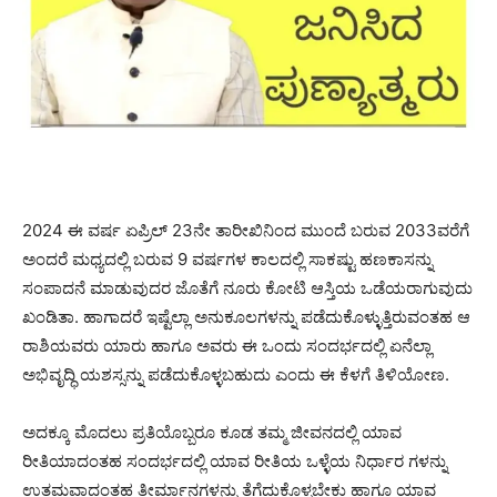
2024 ಈ ವರ್ಷ ಏಪ್ರಿಲ್ 23ನೇ ತಾರೀಖಿನಿಂದ ಮುಂದೆ ಬರುವ 2033ವರೆಗೆ
ಅಂದರೆ ಮಧ್ಯದಲ್ಲಿ ಬರುವ 9 ವರ್ಷಗಳ ಕಾಲದಲ್ಲಿ ಸಾಕಷ್ಟು ಹಣಕಾಸನ್ನು
ಸಂಪಾದನೆ ಮಾಡುವುದರ ಜೊತೆಗೆ ನೂರು ಕೋಟಿ ಆಸ್ತಿಯ ಒಡೆಯರಾಗುವುದು
ಖಂಡಿತಾ. ಹಾಗಾದರೆ ಇಷ್ಟೆಲ್ಲಾ ಅನುಕೂಲಗಳನ್ನು ಪಡೆದುಕೊಳ್ಳುತ್ತಿರುವಂತಹ ಆ
ರಾಶಿಯವರು ಯಾರು ಹಾಗೂ ಅವರು ಈ ಒಂದು ಸಂದರ್ಭದಲ್ಲಿ ಏನೆಲ್ಲಾ
ಅಭಿವೃದ್ಧಿ ಯಶಸ್ಸನ್ನು ಪಡೆದುಕೊಳ್ಳಬಹುದು ಎಂದು ಈ ಕೆಳಗೆ ತಿಳಿಯೋಣ.
ಅದಕ್ಕೂ ಮೊದಲು ಪ್ರತಿಯೊಬ್ಬರೂ ಕೂಡ ತಮ್ಮ ಜೀವನದಲ್ಲಿ ಯಾವ
ರೀತಿಯಾದಂತಹ ಸಂದರ್ಭದಲ್ಲಿ ಯಾವ ರೀತಿಯ ಒಳ್ಳೆಯ ನಿರ್ಧಾರ ಗಳನ್ನು
ಉತ್ತಮವಾದಂತಹ ತೀರ್ಮಾನಗಳನ್ನು ತೆಗೆದುಕೊಳ್ಳಬೇಕು ಹಾಗೂ ಯಾವ