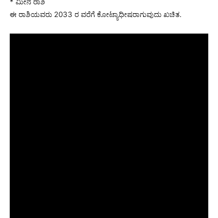
* ಮೀನ ರಾಶಿ
ಈ ರಾಶಿಯವರು 2033 ರ ವರೆಗೆ ಕೋಟ್ಯಾಧೀಷರಾಗುವುದು ಖಚಿತ.