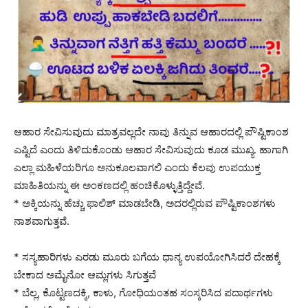
ಆಹಾರ ಸೇವಿಸುವುದು ಮಾತ್ರವಲ್ಲದೇ ನಾವು ತಿನ್ನುವ ಆಹಾರದಲ್ಲಿ ಪೌಷ್ಟಿಕಾಂಶ
ಎಷ್ಟಿದೆ ಎಂದು ತಿಳಿದುಕೊಂಡು ಆಹಾರ ಸೇವಿಸುವುದು ಕೂಡ ಮುಖ್ಯ. ಹಾಗಾಗಿ
ಎಲ್ಲಾ ಮಹಿಳೆಯರಿಗೂ ಅನುಕೂಲವಾಗಲಿ ಎಂದು ಕೆಲವು ಉಪಯುಕ್ತ
ಮಾಹಿತಿಯನ್ನು ಈ ಅಂಕಣದಲ್ಲಿ ಹಂಚಿಕೊಳ್ಳುತ್ತಿದ್ದೇವೆ.
* ಅಕ್ಕಿಯನ್ನು ಹೆಚ್ಚು ಫಾಲಿಶ್ ಮಾಡಬೇಡಿ, ಅದರಲ್ಲಿರುವ ಪೌಷ್ಟಿಕಾಂಶಗಳು
ನಾಶವಾಗುತ್ತವೆ.
* ಸಸ್ಯಹಾರಿಗಳು ಎರಡು ಮೂರು ಬಗೆಯ ಧಾನ್ಯ ಉಪಯೋಗಿಸಿದರೆ ದೇಹಕ್ಕೆ
ಬೇಕಾದ ಅಮೈನೋ ಆಮ್ಲಗಳು ಸಿಗುತ್ತವೆ
* ಬೆಲ್ಲ, ಕೊಟ್ಟಣದಕ್ಕಿ, ಕಾಳು, ಗೋಧಿಯಂತಹ ಸಂಸ್ಕರಿಸಿದ ಪದಾರ್ಥಗಳು