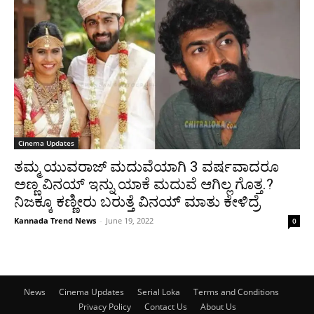
Cinema Updates
ತಮ್ಮ ಯುವರಾಜ್ ಮದುವೆಯಾಗಿ 3 ವರ್ಷವಾದರೂ
ಅಣ್ಣ ವಿನಯ್ ಇನ್ನು ಯಾಕೆ ಮದುವೆ ಆಗಿಲ್ಲ ಗೊತ್ತ.?
ನಿಜಕ್ಕೂ ಕಣ್ಣೀರು ಬರುತ್ತೆ ವಿನಯ್ ಮಾತು ಕೇಳಿದ್ರೆ
Kannada Trend News
-
June 19, 2022
0
News
Cinema Updates
Serial Loka
Terms and Conditions
Privacy Policy
Contact Us
About Us