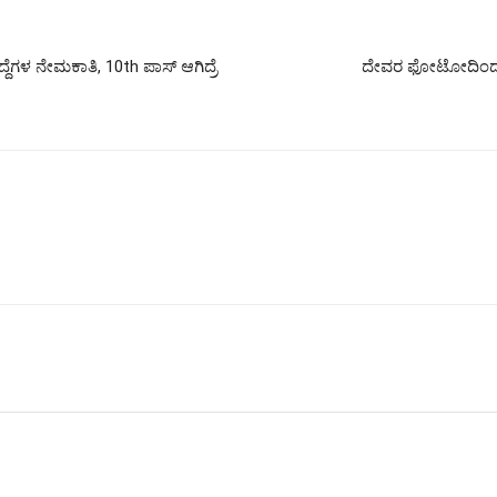
ಗಳ ನೇಮಕಾತಿ, 10th ಪಾಸ್ ಆಗಿದ್ರೆ
ದೇವರ ಫೋಟೋದಿಂದ ಪದ