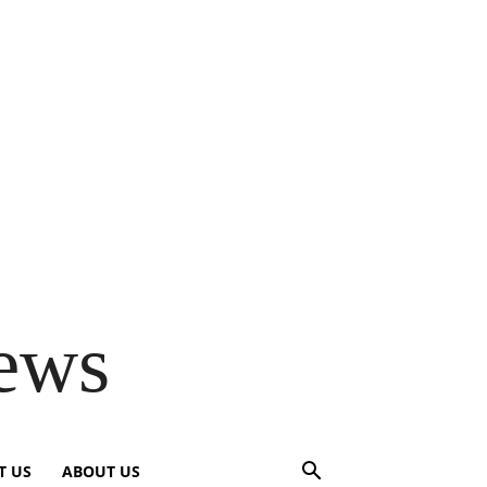
ews
T US
ABOUT US