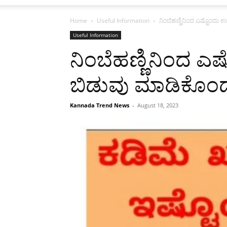
Home
Useful Information
ನಿಂಬೆಹಣ್ಣಿನಿಂದ ಎಷ್ಟೊಂದು ಉ
Useful Information
ನಿಂಬೆಹಣ್ಣಿನಿಂದ ಎ
ಬಿಡುವು ಮಾಡಿಕೊಂಡು 
Kannada Trend News
-
August 18, 2023