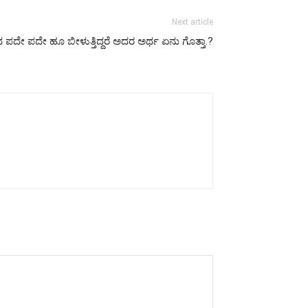
Next article
ೇ ಪದೇ ಹೂ ಬೀಳುತ್ತಿದ್ದರೆ ಅದರ ಅರ್ಥ ಏನು ಗೊತ್ತಾ.?