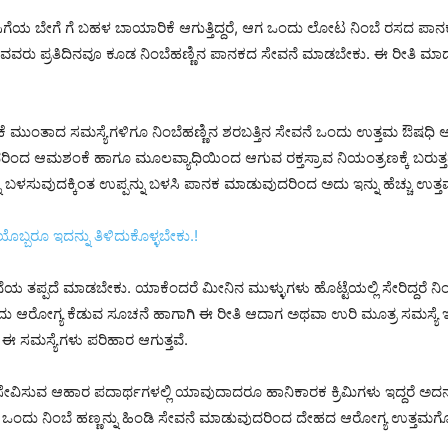
ಿಗೆಯ ಬೇಗೆ ಗೆ ಬಹಳ ಬಾಯಾರಿಕೆ ಆಗುತ್ತಿದ್ದರೆ, ಆಗ ಒಂದು ಲೋಟ ನಿಂಬೆ ರಸದ ಪಾನಕ 
ರು ಪ್ರತಿದಿನವೂ ಕೂಡ ನಿಂಬೆಹಣ್ಣಿನ ಪಾನಕದ ಸೇವನೆ ಮಾಡಬೇಕು. ಈ ರೀತಿ ಮಾಡುತ್
ರಿಕೆ ಮುಂತಾದ ಸಮಸ್ಯೆಗಳಿಗೂ ನಿಂಬೆಹಣ್ಣಿನ ಶರಬತ್ತಿನ ಸೇವನೆ ಒಂದು ಉತ್ತಮ ಔಷಧಿ ಆ
ರಿಂದ ಆಮಶಂಕೆ ಹಾಗೂ ಮೂಲವ್ಯಾಧಿಯಿಂದ ಆಗುವ ರಕ್ತಸ್ರಾವ ನಿಯಂತ್ರಣಕ್ಕೆ ಬರುತ್ತ
ು ಬಳಸುವುದಕ್ಕಿಂತ ಉಪ್ಪನ್ನು ಬಳಸಿ ಪಾನಕ ಮಾಡುವುದರಿಂದ ಅದು ಇನ್ನು ಹೆಚ್ಚು ಉತ್ತ
ಯೊಬ್ಬರೂ ಇದನ್ನು ತಿಳಿದುಕೊಳ್ಳಬೇಕು.!
ೆಯ ತಪ್ಪದೆ ಮಾಡಬೇಕು. ಯಾಕೆಂದರೆ ಮೀನಿನ ಮುಳ್ಳುಗಳು ಹೊಟ್ಟೆಯಲ್ಲಿ ಸೇರಿದ್ದರೆ ನ
ದು ಆರೋಗ್ಯ ಕೆಡುವ ಸೂಚನೆ ಹಾಗಾಗಿ ಈ ರೀತಿ ಆದಾಗ ಅಥವಾ ಉರಿ ಮೂತ್ರ ಸಮಸ್ಯೆ ಇದ್
 ಈ ಸಮಸ್ಯೆಗಳು ಪರಿಹಾರ ಆಗುತ್ತವೆ.
 ಸೇವಿಸುವ ಆಹಾರ ಪದಾರ್ಥಗಳಲ್ಲಿ ಯಾವುದಾದರೂ ಹಾನಿಕಾರಕ ಕ್ರಿಮಿಗಳು ಇದ್ದರೆ ಅದನ್ನ
ಗೆಗೆ ಒಂದು ನಿಂಬೆ ಹಣ್ಣನ್ನು ಹಿಂಡಿ ಸೇವನೆ ಮಾಡುವುದರಿಂದ ದೇಹದ ಆರೋಗ್ಯ ಉತ್ತಮಗೊಳ್ಳ