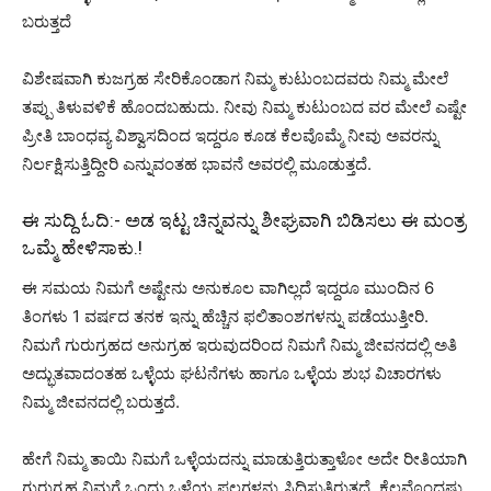
ಬರುತ್ತದೆ
ವಿಶೇಷವಾಗಿ ಕುಜಗ್ರಹ ಸೇರಿಕೊಂಡಾಗ ನಿಮ್ಮ ಕುಟುಂಬದವರು ನಿಮ್ಮ ಮೇಲೆ
ತಪ್ಪು ತಿಳುವಳಿಕೆ ಹೊಂದಬಹುದು. ನೀವು ನಿಮ್ಮ ಕುಟುಂಬದ ವರ ಮೇಲೆ ಎಷ್ಟೇ
ಪ್ರೀತಿ ಬಾಂಧವ್ಯ ವಿಶ್ವಾಸದಿಂದ ಇದ್ದರೂ ಕೂಡ ಕೆಲವೊಮ್ಮೆ ನೀವು ಅವರನ್ನು
ನಿರ್ಲಕ್ಷಿಸುತ್ತಿದ್ದೀರಿ ಎನ್ನುವಂತಹ ಭಾವನೆ ಅವರಲ್ಲಿ ಮೂಡುತ್ತದೆ.
ಈ ಸುದ್ದಿ ಓದಿ:-
ಅಡ ಇಟ್ಟ ಚಿನ್ನವನ್ನು ಶೀಘ್ರವಾಗಿ ಬಿಡಿಸಲು ಈ ಮಂತ್ರ
ಒಮ್ಮೆ ಹೇಳಿ‌ಸಾಕು.!
ಈ ಸಮಯ ನಿಮಗೆ ಅಷ್ಟೇನು ಅನುಕೂಲ ವಾಗಿಲ್ಲದೆ ಇದ್ದರೂ ಮುಂದಿನ 6
ತಿಂಗಳು 1 ವರ್ಷದ ತನಕ ಇನ್ನು ಹೆಚ್ಚಿನ ಫಲಿತಾಂಶಗಳನ್ನು ಪಡೆಯುತ್ತೀರಿ.
ನಿಮಗೆ ಗುರುಗ್ರಹದ ಅನುಗ್ರಹ ಇರುವುದರಿಂದ ನಿಮಗೆ ನಿಮ್ಮ ಜೀವನದಲ್ಲಿ ಅತಿ
ಅದ್ಭುತವಾದಂತಹ ಒಳ್ಳೆಯ ಘಟನೆಗಳು ಹಾಗೂ ಒಳ್ಳೆಯ ಶುಭ ವಿಚಾರಗಳು
ನಿಮ್ಮ ಜೀವನದಲ್ಲಿ ಬರುತ್ತದೆ.
ಹೇಗೆ ನಿಮ್ಮ ತಾಯಿ ನಿಮಗೆ ಒಳ್ಳೆಯದನ್ನು ಮಾಡುತ್ತಿರುತ್ತಾಳೋ ಅದೇ ರೀತಿಯಾಗಿ
ಗುರುಗ್ರಹ ನಿಮಗೆ ಒಂದು ಒಳ್ಳೆಯ ಫಲಗಳನ್ನು ಸಿದ್ಧಿಸುತ್ತಿರುತ್ತದೆ. ಕೆಲವೊಂದಷ್ಟು