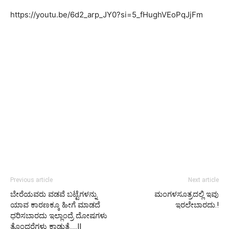
https://youtu.be/6d2_arp_JY0?si=5_fHughVEoPqJjFm
Previous article
Next article
ಬೇರೆಯವರು ವಡವೆ ಬಟ್ಟೆಗಳನ್ನು
ಮಂಗಳಸೂತ್ರದಲ್ಲಿ ಇವು
ಯಾವ ಕಾರಣಕ್ಕೂ ಹೀಗೆ ಮಾಡದೆ
ಇರಲೇಬಾರದು.!
ಧರಿಸಬಾರದು ಇಲ್ಲಾಂದ್ರೆ ದೋಷಗಳು
ತೊಂದರೆಗಳು ಕಾಡುತ್ತೆ…..||