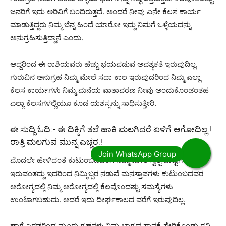
ಜನರಿಗೆ ಇದು ಅರಿವಿಗೆ ಬಂದಿರುತ್ತದೆ. ಅಂದರೆ ನೀವು ಏನೇ ಕೆಲಸ ಕಾರ್ಯ
ಮಾಡುತ್ತಿದ್ದರು ನಿಮ್ಮ ಬೆನ್ನ ಹಿಂದೆ ಯಾರೋ ಇದ್ದು ನಿಮಗೆ ಒಳ್ಳೆಯದನ್ನು
ಅನುಗ್ರಹಿಸುತ್ತಿದ್ದಾನೆ ಎಂದು.
ಆದ್ದರಿಂದ ಈ ರಾಶಿಯವರು ಹೆಚ್ಚು ಭಯಪಡುವ ಅವಶ್ಯಕತೆ ಇರುವುದಿಲ್ಲ.
ಗುರುವಿನ ಅನುಗ್ರಹ ನಿಮ್ಮ ಮೇಲೆ ಸದಾ ಕಾಲ ಇರುವುದರಿಂದ ನಿಮ್ಮ ಎಲ್ಲಾ
ಕೆಲಸ ಕಾರ್ಯಗಳು ನಿಮ್ಮ ಮನೆಯ ವಾತಾವರಣ ನೀವು ಅಂದುಕೊಂಡಂತಹ
ಎಲ್ಲಾ ಕೆಲಸಗಳಲ್ಲಿಯೂ ಕೂಡ ಯಶಸ್ಸನ್ನು ಸಾಧಿಸುತ್ತೀರಿ.
ಈ ಸುದ್ದಿ ಓದಿ:-
ಈ ದಿಕ್ಕಿಗೆ ತಲೆ ಹಾಕಿ ಮಲಗಿದರೆ ಏಳಿಗೆ ಆಗೋದಿಲ್ಲ.!
ರಾತ್ರಿ ಮಲಗುವ ಮುನ್ನ ಎಚ್ಚರ.!
ಮೊದಲೇ ಹೇಳಿದಂತೆ ಕುಟುಂಬದವರಿಗೆ ನಿಮ್ಮ ಮೇಲೆ ಸ್ವಲ್ಪ ಮಟ್ಟಿಗೆ ಕೋಪ
ಇರುವಂತದ್ದು ಇದರಿಂದ ನಿಮ್ಮಿಬ್ಬರ ನಡುವೆ ಮನಸ್ತಾಪಗಳು ಕುಟುಂಬದವರ
ಆರೋಗ್ಯದಲ್ಲಿ ನಿಮ್ಮ ಆರೋಗ್ಯದಲ್ಲಿ ಕೆಲವೊಂದಷ್ಟು ಸಮಸ್ಯೆಗಳು
ಉಂಟಾಗಬಹುದು. ಆದರೆ ಇದು ದೀರ್ಘಕಾಲದ ವರೆಗೆ ಇರುವುದಿಲ್ಲ.
ಹಾಗೆ ಎರಡರಿಂದ ಮೂರು ಗ್ರಹಗಳು ನಿಮ್ಮ ಭಾಗ್ಯದ ಸ್ಥಾನಕ್ಕೆ ಸೇರಿಕೊಂಡು ರವಿ