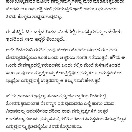
ಹೇಳಿಕೊಳ್ಳುವುದರ ಮೂಲಕ ನಮ್ಮ ಸಮಸ್ಯೆಗಳನ್ನು ದೂರ ಮಾಡಿಕೊಳ್ಳಬಹುದೇ
ಹೊರತು ಆ ಒಂದು ಶಕ್ತಿ ಹೇಗೆ ನಡೆಯುತ್ತಿದೆ ಇದಕ್ಕೆ ಕಾರಣ ಏನು ಎಂದೂ
ತಿಳಿದು ಕೊಳ್ಳಲು ಸಾಧ್ಯವಾಗುವುದಿಲ್ಲ.
ಈ ಸುದ್ದಿ ಓದಿ:-
ಎಕ್ಕದ ಗಿಡದ ಬುಡದಲ್ಲಿ ಈ ವಸ್ತುಗಳನ್ನು ಇಡಬೇಕು
ಇದರಿಂದ ಸಾಲ ಇದ್ದರೆ ತೀರುತ್ತದೆ..!
ಅದೇ ರೀತಿಯಾಗಿ ಈ ದಿನ ನಾವು ಹೇಳಲು ಹೊರಟಿರುವಂತಹ ಈ ಒಂದು
ದೇವಸ್ಥಾನದಲ್ಲಿಯೂ ಕೂಡ ಒಂದು ಅಚ್ಚರಿಯ ಸಂಗತಿ ನಡೆಯುತ್ತಿದೆ. ಹೌದು ಈ
ಒಂದು ದೇವಸ್ಥಾನದಲ್ಲಿ ಇರುವಂತಹ ಒಂದು ಕಲ್ಲಿನ ಮೇಲೆ ಕುಳಿತುಕೊಂಡರೆ
ಸಾಕು ನಾವು ಯಾವ ಪ್ರಶ್ನೆಯನ್ನು ಕೇಳುತ್ತಿದ್ದೆವೋ ನಮ್ಮ ಕೆಲಸ ಆಗುತ್ತದೆಯೋ
ಇಲ್ಲವೋ ಎನ್ನುವುದಕ್ಕೆ ಉತ್ತರವನ್ನು ಆ ಕಲ್ಲು ನಮಗೆ ಹೇಳುತ್ತದೆ.
ಹೌದು ಹಾಗಾದರೆ ಇಷ್ಟೆಲ್ಲಾ ಪವಾಡವನ್ನು ಚಮತ್ಕಾರಿಯ ರೀತಿಯಲ್ಲಿ
ತೋರಿಸುತ್ತಿರುವಂತಹ ದೇವಸ್ಥಾನ ಇರುವುದಾದರೂ ಎಲ್ಲಿ ಹಾಗೂ ಯಾವ
ವಿಧಾನವನ್ನು ಅನುಸರಿಸುವುದರಿಂದ ನಾವು ನಮ್ಮ ಪ್ರಶ್ನೆಗಳಿಗೆ ಉತ್ತರ
ಕಂಡುಕೊಳ್ಳ ಬಹುದು ನಮ್ಮ ಸಮಸ್ಯೆಗಳಿಗೆ ಪರಿಹಾರ ಸಿಗುತ್ತದೆಯ ಸಿಗುವುದಿಲ್ಲವ
ಎನ್ನುವುದನ್ನು ಕ್ಷಣದಲ್ಲಿಯೇ ತಿಳಿದುಕೊಳ್ಳಬಹುದು.