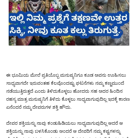
ಈ ಭೂಮಿಯ ಮೇಲೆ ಪ್ರತಿಯೊಬ್ಬ ಮನುಷ್ಯನಿಗೂ ಕೂಡ ಅವನು ಊಹಿಸಲು
ಸಾಧ್ಯವಾಗದೇ ಇರುವಂತಹ ಕೆಲವೊಂದಷ್ಟು ಘಟನೆಗಳು ನಮ್ಮ ಕಣ್ಣಮುಂದೆ
ನಡೆಯುತ್ತಿರುತ್ತದೆ ಎಂದು ತಿಳಿದುಕೊಳ್ಳಲು ಹೋದರು ಸಹ ಅದರ ಹಿಂದಿನ
ರಹಸ್ಯ ಮಾತ್ರ ಮನುಷ್ಯನಿಗೆ ತಿಳಿದು ಕೊಳ್ಳಲು ಸಾಧ್ಯವಾಗುವುದಿಲ್ಲ ಇದಕ್ಕೆ ಕಾರಣ
ಏನೆಂದರೆ ನಮ್ಮ ದೇವರುಗಳ ಶಕ್ತಿ ಹೌದು.
ದೇವರ ಶಕ್ತಿಯನ್ನು ನಾವು ಕಂಡುಹಿಡಿಯಲು ಸಾಧ್ಯವಾಗುವುದಿಲ್ಲ ಆದರೆ ಆ
ಶಕ್ತಿಯನ್ನು ನಾವು ಬಳಸಿಕೊಂಡು ಅಂದರೆ ಆ ದೇವರಿಗೆ ನಮ್ಮ ಕಷ್ಟಗಳನ್ನು