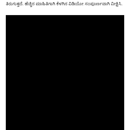
ತಿರುಗುತ್ತದೆ. ಹೆಚ್ಚಿನ ಮಾಹಿತಿಗಾಗಿ ಕೆಳಗಿನ ವಿಡಿಯೋ ಸಂಪೂರ್ಣವಾಗಿ ವೀಕ್ಷಿಸಿ.