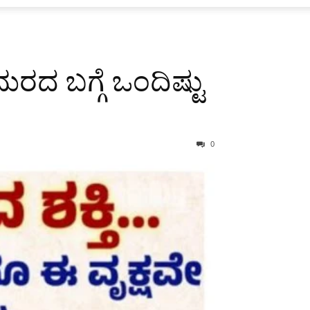
ಮರದ ಬಗ್ಗೆ ಒಂದಿಷ್ಟು
0