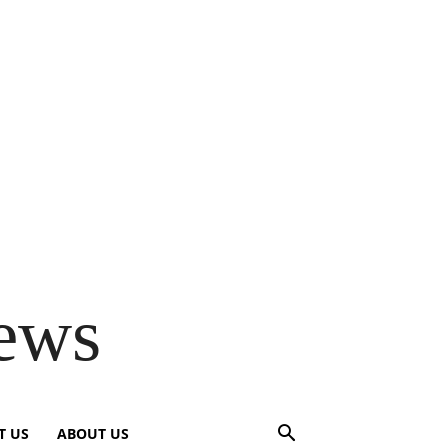
ews
T US
ABOUT US