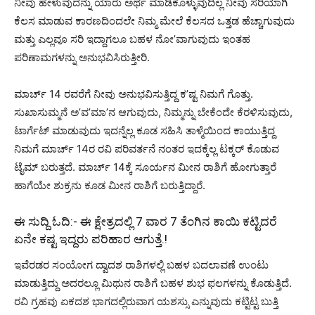
ನೀವು ಹೇಳುವುದನ್ನು ಯಾರು ಅರ್ಥ ಮಾಡಿಕೊಳ್ಳುವುದಿಲ್ಲ ನೀವು ಸರಿಯಾಗಿ
ಕೆಲಸ ಮಾಡುವ ಕಾರಣದಿಂದಲೇ ನಿಮ್ಮ ಮೇಲೆ ಕೆಲಸದ ಒತ್ತಡ ಹೆಚ್ಚಾಗುವುದು
ಮತ್ತು ಎಲ್ಲವೂ ಸರಿ ಇದ್ದಾಗಲೂ ಬಹಳ ನೋ’ವಾಗುವುದು ಇಂತಹ
ಪರಿಣಾಮಗಳನ್ನು ಅನುಭವಿಸಿರುತ್ತೀರಿ.
ಮಾರ್ಚ್ 14 ರವರೆಗೆ ನೀವು ಅನುಭವಿಸುತ್ತಿದ್ದ ಕ’ಷ್ಟ ನಿಮಗೆ ಗೊತ್ತು.
ಸುಖಾಸುಮ್ಮನೆ ಅ’ವ’ಮಾ’ನ ಆಗುವುದು, ನಿಮ್ಮನ್ನು ಬೇಕೆಂದೇ ಕೆರಳಿಸುವುದು,
ಟಾರ್ಗೆಟ್ ಮಾಡುವುದು ಇದನ್ನೆಲ್ಲ ಕೂಡ ಸಹಿಸಿ ತಾಳ್ಮೆಯಿಂದ ಕಾಯುತ್ತಿದ್ದ
ನಿಮಗೆ ಮಾರ್ಚ್ 14ರ ರವಿ ಪರಿವರ್ತನೆ ನಂತರ ಇದಕ್ಕೆಲ್ಲ ಟಕ್ಕರ್ ಕೊಡುವ
ಟೈಮ್ ಬರುತ್ತದೆ. ಮಾರ್ಚ್ 14ಕ್ಕೆ ಸೂರ್ಯನ ಮೀನ ರಾಶಿಗೆ ಹೋಗುತ್ತಾರೆ
ಹಾಗೆಯೇ ಶುಕ್ರನು ಕೂಡ ಮೀನ ರಾಶಿಗೆ ಬರುತ್ತಿದ್ದಾರೆ.
ಈ ಸುದ್ದಿ ಓದಿ:-
ಈ ಕ್ಷೇತ್ರದಲ್ಲಿ 7 ವಾರ 7 ತೆಂಗಿನ ಕಾಯಿ ಕಟ್ಟಿದರೆ
ಏನೇ ಕಷ್ಟ ಇದ್ದರು ಪರಿಹಾರ ಆಗುತ್ತೆ.!
ಇವೆರಡರ ಸಂಯೋಗ ದ್ವಾದಶ ರಾಶಿಗಳಲ್ಲಿ ಬಹಳ ಬದಲಾವಣೆ ಉಂಟು
ಮಾಡುತ್ತಿದ್ದು ಅದರಲ್ಲೂ ಮಿಥುನ ರಾಶಿಗೆ ಬಹಳ ಶುಭ ಫಲಗಳನ್ನು ಕೊಡುತ್ತಿದೆ.
ರವಿ ಗ್ರಹವು ಏಕದಶ ಭಾಗದಲ್ಲಿರುವಾಗ ಯಶಸ್ಸು ಎನ್ನುವುದು ಕಟ್ಟಿಟ್ಟ ಬುತ್ತಿ