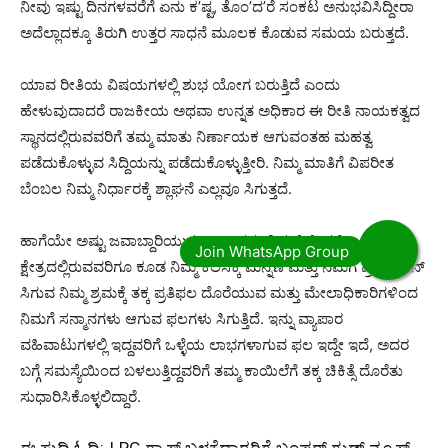
ನೀವು ಇಷ್ಟು ದಿನಗಳವರೆಗೆ ಏನು ಕ’ಷ್ಟ, ತೊಂ’ದ’ರೆ ಸಂಕಟ ಅನುಭವಿಸಿದ್ದೀರಾ
ಅದೆಲ್ಲಾದಕ್ಕೂ ತಿರುಗಿ ಉತ್ತರ ಸಾಧನೆ ಮೂಲಕ ಕೊಡುವ ಸಮಯ ಬರುತ್ತದೆ.
ಯಾವ ರೀತಿಯ ವಿಷಯಗಳಲ್ಲಿ ಶುಭ ಯೋಗ ಬರುತ್ತಿದೆ ಎಂದು
ಹೇಳುವುದಾದರೆ ರಾಜಕೀಯ ಅಥವಾ ಉನ್ನತ ಅಧಿಕಾರ ಈ ರೀತಿ ನಾಯಕತ್ವದ
ಸ್ಥಾನದಲ್ಲಿರುವವರಿಗೆ ತಮ್ಮ ಮಾತು ನಿರ್ಣಾಯಕ ಆಗುವಂತಹ ಮಹತ್ವ
ಪಡೆದುಕೊಳ್ಳುವ ಸಿದ್ದಿಯನ್ನು ಪಡೆದುಕೊಳ್ಳುತ್ತೀರಿ. ನಿಮ್ಮ ಮಾತಿಗೆ ವಿಪರೀತ
ಬೆಂಬಲ ನಿಮ್ಮ ನಿರ್ಧಾರಕ್ಕೆ ಶ್ಲಾಘನೆ ಎಲ್ಲವೂ ಸಿಗುತ್ತದೆ.
ಹಾಗೆಯೇ ಅಷ್ಟು ಜವಾಬ್ದಾರಿಯುತವಾಗಿ ಇದನ್ನು ನಿರ್ವಹಿಸಿ ವೃತ್ತಿ
ಕ್ಷೇತ್ರದಲ್ಲಿರುವವರಿಗೂ ಕೂಡ ನಿಮ್ಮ ಕೆಲಸಕ್ಕೆ ಮನ್ನಣೆ ಮತ್ತು ನಿಮಗೆ ಪ್ರಮೋಷನ್
ಸಿಗುವ ನಿಮ್ಮ ಶ್ರಮಕ್ಕೆ ತಕ್ಕ ಪ್ರತಿಫಲ ದೊರೆಯುವ ಮತ್ತು ಮೇಲಾಧಿಕಾರಿಗಳಿಂದ
ನಿಮಗೆ ಸನ್ಮಾನಗಳು ಆಗುವ ಫಲಗಳು ಸಿಗುತ್ತಿದೆ. ಇನ್ನು ವ್ಯಾಪಾರ
ವಹಿವಾಟುಗಳಲ್ಲಿ ಇದ್ದವರಿಗೆ ಒಳ್ಳೆಯ ಲಾಭಗಳಾಗುವ ಫಲ ಇದ್ದೇ ಇದೆ, ಅದರ
ಬಗ್ಗೆ ಸಮಸ್ಯೆಯಿಂದ ಬಳಲುತ್ತಿದ್ದವರಿಗೆ ತಮ್ಮ ಕಾಯಿಲೆಗೆ ತಕ್ಕ ಚಿಕಿತ್ಸೆ ದೊರೆತು
ಸುಧಾರಿಸಿಕೊಳ್ಳಲಿದ್ದಾರೆ.
ಈ ಸುದ್ದಿ ಓದಿ:-
LPG ಗ್ಯಾಸ್ ಬಳಕೆದಾರರಿಗೆ ಬಂಪರ್ ಗುಡ್ ನ್ಯೂಸ್,