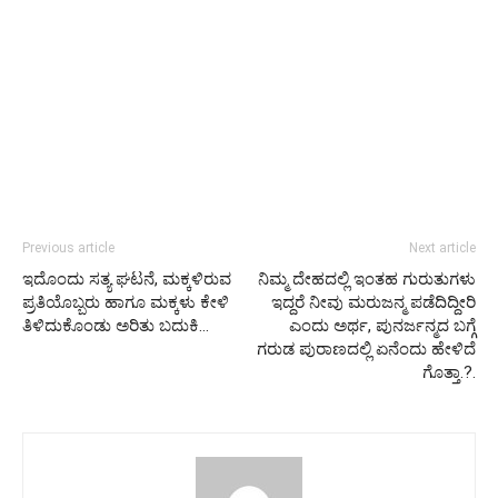
Previous article
Next article
ಇದೊಂದು ಸತ್ಯ ಘಟನೆ, ಮಕ್ಕಳಿರುವ
ನಿಮ್ಮ ದೇಹದಲ್ಲಿ ಇಂತಹ ಗುರುತುಗಳು
ಪ್ರತಿಯೊಬ್ಬರು ಹಾಗೂ ಮಕ್ಕಳು ಕೇಳಿ
ಇದ್ದರೆ ನೀವು ಮರುಜನ್ಮ ಪಡೆದಿದ್ದೀರಿ
ತಿಳಿದುಕೊಂಡು ಅರಿತು ಬದುಕಿ…
ಎಂದು ಅರ್ಥ, ಪುನರ್ಜನ್ಮದ ಬಗ್ಗೆ
ಗರುಡ ಪುರಾಣದಲ್ಲಿ ಏನೆಂದು ಹೇಳಿದೆ
ಗೊತ್ತಾ.?.