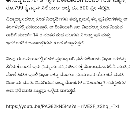
ರೂ.799 ಕ್ಕೆ ಗ್ಯಾಸ್ ಸಿಲಿಂಡರ್ ಲಭ್ಯ, ರೂ.300 ಫ್ರೀ ಸಬ್ಸಿಡಿ.!
ವಿದ್ಯಾಭ್ಯಾಸದಲ್ಲೂ ಕೂಡ ವಿದ್ಯಾರ್ಥಿಗಳು ತಮ್ಮ ಶ್ರಮಕ್ಕೆ ತಕ್ಕ ಪ್ರತಿಫಲಗಳನ್ನು ಈ
ತಿಂಗಳಿನಲ್ಲಿ ಪಡೆಯುತ್ತಾರೆ. ಈ ರೀತಿಯಾಗಿ ಎಲ್ಲ ವಿಧದಲ್ಲೂ ಕೂಡ ಮಿಥುನ
ರಾಶಿಗೆ ಮಾರ್ಚ್ 14 ರ ನಂತರ ಶುಭ ಫಲಗಳು ಸಿಗುತ್ತಾ ಇವೆ ಮತ್ತು
ಇದರೊಂದಿಗೆ ಜವಾಬ್ದಾರಿಗಳು ಕೂಡ ಹೆಚ್ಚಾಗುತ್ತದೆ.
ನೀವು ಈ ಸಮಯದಲ್ಲಿ ಬಹಳ ಪ್ರಭುದ್ದರಾಗಿ ನಡೆದುಕೊಂಡು ನಿರ್ಧಾರಗಳನ್ನು
ತೆಗೆದುಕೊಂಡರೆ ಇದು ನಿಮ್ಮ ಮುಂದಿನ ಜೀವನಕ್ಕೆ ಸೋಪಾನವಾಗಲಿದೆ. ಮಾತಿನ
ಮೇಲೆ ಹಿಡಿತ ಇರಲಿ ನಿರ್ಧಾರಕ್ಕೂ ಮೊದಲು ನೂರು ಬಾರಿ ಯೋಚನೆ ಮಾಡಿ
ನಿರ್ಣಯ ಮಾಡಿ. ನಿಮಗಿರುವ ಎಲ್ಲಾ ದೋಷಗಳ ಪರಿಹಾರಕ್ಕಾಗಿ ನವಗ್ರಹಗಳ
ಆರಾಧನೆ ಮಾಡಿ ಎಲ್ಲವೂ ಒಳ್ಳೆಯದಾಗುತ್ತದೆ.
https://youtu.be/PAG82kN5l4s?si=riVE2F_zShq_-TxI