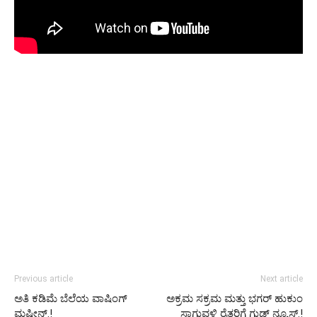
Previous article
Next article
ಅತಿ ಕಡಿಮೆ ಬೆಲೆಯ ವಾಷಿಂಗ್
ಅಕ್ರಮ ಸಕ್ರಮ ಮತ್ತು ಭಗರ್ ಹುಕುಂ
ಮಷೀನ್.!
ಸಾಗುವಳಿ ರೈತರಿಗೆ ಗುಡ್ ನ್ಯೂಸ್.!