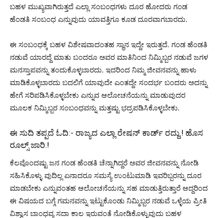
ಬಹಳ ಮುಖ್ಯವಾಗಿರುತ್ತದೆ ಎಲ್ಲಾ ಸಂಬಂಧಗಳು ದೂರ ಹೋದರು ಗಂಡ
ಹೆಂಡತಿ ಸಂಬಂಧ ಎನ್ನುವುದು ಯಾವತ್ತಿಗೂ ಕೂಡ ದೂರವಾಗಬಾರದು.
ಈ ಸಂಬಂಧಕ್ಕೆ ಬಹಳ ವಿಶೇಷವಾದಂತಹ ಸ್ಥಾನ ಇದ್ದೇ ಇರುತ್ತದೆ. ಗಂಡ ಹೆಂಡತಿ
ನಡುವೆ ಯಾರದ್ದೆ ಮಾತು ಬಂದರೂ ಅವರ ಮಾತಿನಿಂದ ನಿಮ್ಮಿಬ್ಬರ ನಡುವೆ ಜಗಳ
ಮನಸ್ತಾಪವನ್ನು ತಂದುಕೊಳ್ಳಬಾರದು. ಇದರಿಂದ ನಿಮ್ಮ ಜೀವನವನ್ನು ಹಾಳು
ಮಾಡಿಕೊಳ್ಳಬಾರದು ಬದಲಿಗೆ ಯಾವುದೇ ಎಂತದ್ದೇ ಸಂದರ್ಭ ಬಂದರು ಅದನ್ನು
ಹೇಗೆ ಸರಿಪಡಿಸಿಕೊಳ್ಳಬೇಕು ಎನ್ನುವ ಆಲೋಚನೆಯನ್ನು ಮಾಡುವುದರ
ಮೂಲಕ ನಿಮ್ಮಿಬ್ಬರ ಸಂಬಂಧವನ್ನು ಮತ್ತಷ್ಟು ಭದ್ರಪಡಿಸಿಕೊಳ್ಳಬೇಕು.
ಈ ಸುದಿ ತಪ್ಪದೆ ಓದಿ:-
ರಾಜ್ಯದ ಎಲ್ಲಾ ರೇಷನ್ ಕಾರ್ಡ್ ರದ್ದು.! ಹೊಸ
ರೂಲ್ಸ್ ಜಾರಿ.!
ಕೆಲವೊಂದಷ್ಟು ಜನ ಗಂಡ ಹೆಂಡತಿ ಚೆನ್ನಾಗಿದ್ದರೆ ಅವರ ಜೀವನವನ್ನು ನೋಡಿ
ಸಹಿಸಿಕೊಳ್ಳು ವುದಿಲ್ಲ ಏನಾದರೂ ಸಮಸ್ಯೆ ಉಂಟುಮಾಡಿ ಇವರಿಬ್ಬರನ್ನು ದೂರ
ಮಾಡಬೇಕು ಎನ್ನುವಂತಹ ಆಲೋಚನೆಯನ್ನು ಸಹ ಮಾಡುತ್ತಿರುತ್ತಾರೆ ಆದ್ದರಿಂದ
ಈ ವಿಷಯದ ಬಗ್ಗೆ ಗಮನವನ್ನು ಇಟ್ಟುಕೊಂಡು ನಿಮ್ಮಿಬ್ಬರ ನಡುವೆ ಒಳ್ಳೆಯ ಪ್ರೀತಿ
ವಿಶ್ವಾಸ ಬಾಂಧವ್ಯ ಸದಾ ಕಾಲ ಇರುವಂತೆ ನೋಡಿಕೊಳ್ಳುವುದು ಬಹಳ