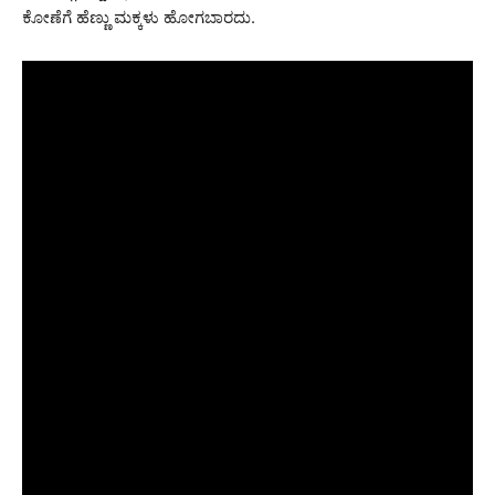
ಕೋಣೆಗೆ ಹೆಣ್ಣು ಮಕ್ಕಳು ಹೋಗಬಾರದು.