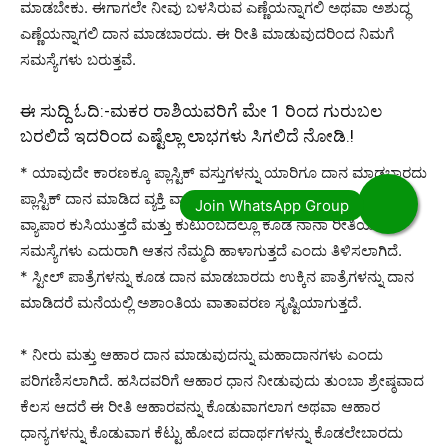
ಮಾಡಬೇಕು. ಈಗಾಗಲೇ ನೀವು ಬಳಸಿರುವ ಎಣ್ಣೆಯನ್ನಾಗಲಿ ಅಥವಾ ಅಶುದ್ಧ
ಎಣ್ಣೆಯನ್ನಾಗಲಿ ದಾನ ಮಾಡಬಾರದು. ಈ ರೀತಿ ಮಾಡುವುದರಿಂದ ನಿಮಗೆ
ಸಮಸ್ಯೆಗಳು ಬರುತ್ತವೆ.
ಈ ಸುದ್ದಿ ಓದಿ:-
ಮಕರ ರಾಶಿಯವರಿಗೆ ಮೇ 1 ರಿಂದ ಗುರುಬಲ
ಬರಲಿದೆ ಇದರಿಂದ ಎಷ್ಟೆಲ್ಲಾ ಲಾಭಗಳು ಸಿಗಲಿದೆ ನೋಡಿ.!
* ಯಾವುದೇ ಕಾರಣಕ್ಕೂ ಪ್ಲಾಸ್ಟಿಕ್ ವಸ್ತುಗಳನ್ನು ಯಾರಿಗೂ ದಾನ ಮಾಡಬಾರದು
ಪ್ಲಾಸ್ಟಿಕ್ ದಾನ ಮಾಡಿದ ವ್ಯಕ್ತಿ ವ್ಯಾಪಾರಸ್ಥನಾಗಿದ್ದರೆ ದಿಢೀರ್ ಎಂದು ಆತನ
ವ್ಯಾಪಾರ ಕುಸಿಯುತ್ತದೆ ಮತ್ತು ಕುಟುಂಬದಲ್ಲೂ ಕೂಡ ನಾನಾ ರೀತಿಯ
ಸಮಸ್ಯೆಗಳು ಎದುರಾಗಿ ಆತನ ನೆಮ್ಮದಿ ಹಾಳಾಗುತ್ತದೆ ಎಂದು ತಿಳಿಸಲಾಗಿದೆ.
* ಸ್ಟೀಲ್ ಪಾತ್ರೆಗಳನ್ನು ಕೂಡ ದಾನ ಮಾಡಬಾರದು ಉಕ್ಕಿನ ಪಾತ್ರೆಗಳನ್ನು ದಾನ
ಮಾಡಿದರೆ ಮನೆಯಲ್ಲಿ ಅಶಾಂತಿಯ ವಾತಾವರಣ ಸೃಷ್ಟಿಯಾಗುತ್ತದೆ.
* ನೀರು ಮತ್ತು ಆಹಾರ ದಾನ ಮಾಡುವುದನ್ನು ಮಹಾದಾನಗಳು ಎಂದು
ಪರಿಗಣಿಸಲಾಗಿದೆ. ಹಸಿದವರಿಗೆ ಆಹಾರ ಧಾನ ನೀಡುವುದು ತುಂಬಾ ಶ್ರೇಷ್ಠವಾದ
ಕೆಲಸ ಆದರೆ ಈ ರೀತಿ ಆಹಾರವನ್ನು ಕೊಡುವಾಗಲಾಗ ಅಥವಾ ಆಹಾರ
ಧಾನ್ಯಗಳನ್ನು ಕೊಡುವಾಗ ಕೆಟ್ಟು ಹೋದ ಪದಾರ್ಥಗಳನ್ನು ಕೊಡಲೇಬಾರದು