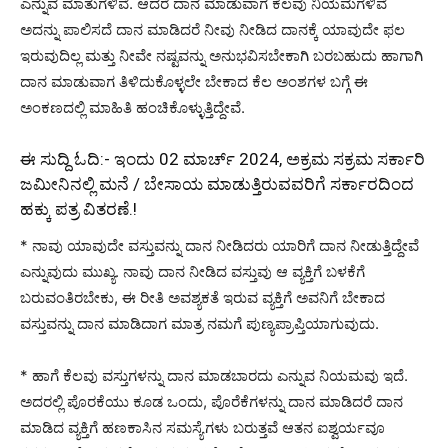
ಎನ್ನುವ ಮಾತುಗಳಿವೆ. ಆದರೆ ದಾನ ಮಾಡುವಾಗ ಕೆಲವು ನಿಯಮಗಳಿವೆ
ಅದನ್ನು ಪಾಲಿಸದೆ ದಾನ ಮಾಡಿದರೆ ನೀವು ನೀಡಿದ ದಾನಕ್ಕೆ ಯಾವುದೇ ಫಲ
ಇರುವುದಿಲ್ಲ ಮತ್ತು ನೀವೇ ನಷ್ಟವನ್ನು ಅನುಭವಿಸಬೇಕಾಗಿ ಬರಬಹುದು ಹಾಗಾಗಿ
ದಾನ ಮಾಡುವಾಗ ತಿಳಿದುಕೊಳ್ಳಲೇ ಬೇಕಾದ ಕೆಲ ಅಂಶಗಳ ಬಗ್ಗೆ ಈ
ಅಂಕಣದಲ್ಲಿ ಮಾಹಿತಿ ಹಂಚಿಕೊಳ್ಳುತ್ತಿದ್ದೇವೆ.
ಈ ಸುದ್ದಿ ಓದಿ:-
ಇಂದು 02 ಮಾರ್ಚ್ 2024, ಅಕ್ರಮ ಸಕ್ರಮ ಸರ್ಕಾರಿ
ಜಮೀನಿನಲ್ಲಿ ಮನೆ / ಬೇಸಾಯ ಮಾಡುತ್ತಿರುವವರಿಗೆ ಸರ್ಕಾರದಿಂದ
ಹಕ್ಕು ಪತ್ರ ವಿತರಣೆ.!
* ನಾವು ಯಾವುದೇ ವಸ್ತುವನ್ನು ದಾನ ನೀಡಿದರು ಯಾರಿಗೆ ದಾನ ನೀಡುತ್ತಿದ್ದೇವೆ
ಎನ್ನುವುದು ಮುಖ್ಯ. ನಾವು ದಾನ ನೀಡಿದ ವಸ್ತುವು ಆ ವ್ಯಕ್ತಿಗೆ ಬಳಕೆಗೆ
ಬರುವಂತಿರಬೇಕು, ಈ ರೀತಿ ಅವಶ್ಯಕತೆ ಇರುವ ವ್ಯಕ್ತಿಗೆ ಅವನಿಗೆ ಬೇಕಾದ
ವಸ್ತುವನ್ನು ದಾನ ಮಾಡಿದಾಗ ಮಾತ್ರ ನಮಗೆ ಪುಣ್ಯಪ್ರಾಪ್ತಿಯಾಗುವುದು.
* ಹಾಗೆ ಕೆಲವು ವಸ್ತುಗಳನ್ನು ದಾನ ಮಾಡಬಾರದು ಎನ್ನುವ ನಿಯಮವು ಇದೆ.
ಅದರಲ್ಲಿ ಪೊರಕೆಯು ಕೂಡ ಒಂದು, ಪೊರೆಕೆಗಳನ್ನು ದಾನ ಮಾಡಿದರೆ ದಾನ
ಮಾಡಿದ ವ್ಯಕ್ತಿಗೆ ಹಣಕಾಸಿನ ಸಮಸ್ಯೆಗಳು ಬರುತ್ತವೆ ಆತನ ಐಶ್ವರ್ಯವೂ