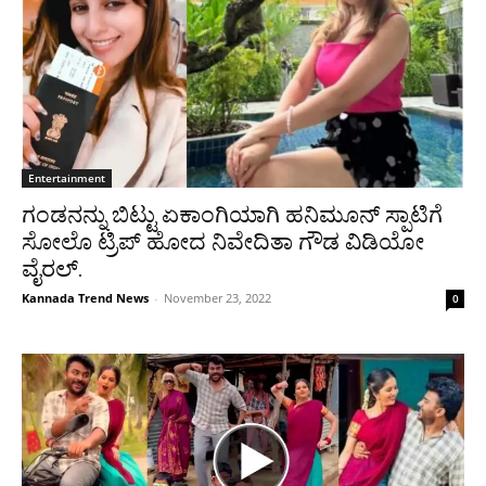
Entertainment
ಗಂಡನನ್ನು ಬಿಟ್ಟು ಏಕಾಂಗಿಯಾಗಿ ಹನಿಮೂನ್ ಸ್ಪಾಟಿಗೆ
ಸೋಲೊ ಟ್ರಿಪ್ ಹೋದ ನಿವೇದಿತಾ ಗೌಡ ವಿಡಿಯೋ
ವೈರಲ್‌.
Kannada Trend News
-
November 23, 2022
0