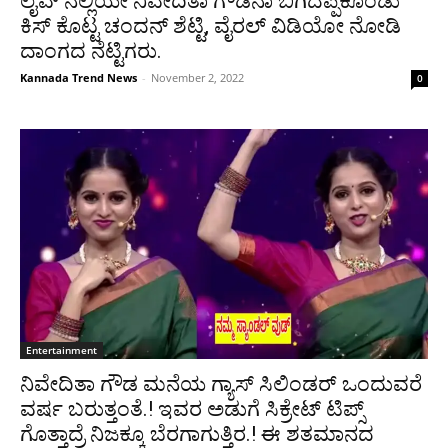
ಲೈವ್ ನಲ್ಲಿಯೇ ನಿವೇದಿತಾ ಗೌಡನಾ ಬಿಗಿದಪ್ಪಿಕೊಂಡು
ಕಿಸ್ ಕೊಟ್ಟ ಚಂದನ್ ಶೆಟ್ಟಿ, ವೈರಲ್ ವಿಡಿಯೋ ನೋಡಿ
ದಾಂಗದ ನೆಟ್ಟಿಗರು.
Kannada Trend News
-
November 2, 2022
0
Entertainment
ನಿವೇದಿತಾ ಗೌಡ ಮನೆಯ ಗ್ಯಾಸ್ ಸಿಲಿಂಡರ್ ಒಂದುವರೆ
ವರ್ಷ ಬರುತ್ತಂತೆ.! ಇವರ ಅಡುಗೆ ಸಿಕ್ರೇಟ್ ಟಿಪ್ಸ್
ಗೊತ್ತಾದ್ರೆ ನಿಜಕ್ಕೂ ಬೆರಗಾಗುತ್ತಿರ.! ಈ ಶತಮಾನದ