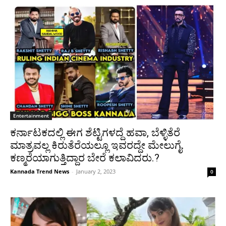
Entertainment
ಕರ್ನಾಟಕದಲ್ಲಿ ಈಗ ಶೆಟ್ಟಿಗಳದ್ದೆ ಹವಾ, ಬೆಳ್ಳಿತೆರೆ
ಮಾತ್ರವಲ್ಲ ಕಿರುತೆರೆಯಲ್ಲೂ ಇವರದ್ದೇ ಮೇಲುಗೈ.
ಕಣ್ಮರೆಯಾಗುತ್ತಿದ್ದಾರ ಬೇರೆ ಕಲಾವಿದರು.?
Kannada Trend News
-
January 2, 2023
0