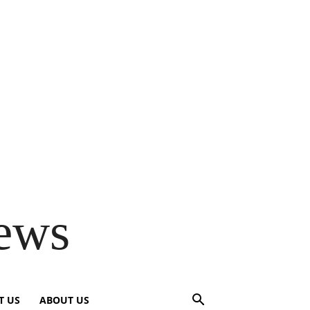
ews
T US
ABOUT US