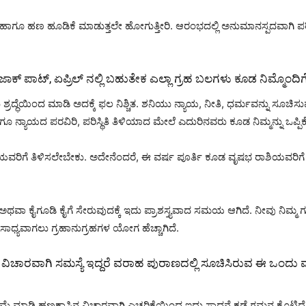
ಾಗೂ ಹಣ ಹೂಡಿಕೆ ಮಾಡುತ್ತಲೇ ಹೋಗುತ್ತೀರಿ. ಆರಂಭದಲ್ಲಿ ಅನುಮಾನಸ್ಪದವಾಗಿ ಪರಿಸ್
 ಜಾಕ್ ಪಾಟ್, ಏಪ್ರಿಲ್ ನಲ್ಲಿ ಬಹುತೇಕ ಎಲ್ಲಾ ಗ್ರಹ ಬಲಗಳು ಕೂಡ ನಿಮ್ಮೊಂದಿಗೆ
ಧೆಯಿಂದ ಮಾಡಿ ಅದಕ್ಕೆ ಫಲ ನಿಶ್ಚಿತ. ಶನಿಯು ನ್ಯಾಯ, ನೀತಿ, ಧರ್ಮವನ್ನು ಸೂಚಿಸುವು
 ನ್ಯಾಯದ ಪರವಿರಿ, ಪರಿಸ್ಥಿತಿ ತಿಳಿಯಾದ ಮೇಲೆ ಎದುರಿನವರು ಕೂಡ ನಿಮ್ಮನ್ನು ಒಪ್ಪಿಕೊಳ್
ಯವರಿಗೆ ತಿಳಿಸಲೇಬೇಕು. ಅದೇನೆಂದರೆ, ಈ ವರ್ಷ ಪೂರ್ತಿ ಕೂಡ ವೃಷಭ ರಾಶಿಯವರಿಗೆ ಅ
 ಕೈಗೂಡಿ ಕೈಗೆ ಸೇರುವುದಕ್ಕೆ ಇದು ಪ್ರಾಶಸ್ತ್ಯವಾದ ಸಮಯ ಆಗಿದೆ. ನೀವು ನಿಮ್ಮ ಗುರಿಯ
 ಸಾಧ್ಯವಾಗಲು ಗ್ರಹಾನುಗ್ರಹಗಳ ಯೋಗ ಹೆಚ್ಚಾಗಿದೆ.
ಸ್ತಿ ವಿಚಾರವಾಗಿ ಸಮಸ್ಯೆ ಇದ್ದರೆ ವರಾಹ ಪುರಾಣದಲ್ಲಿ ಸೂಚಿಸಿರುವ ಈ ಒಂದು ಮ
ಮಾಡಿ ಹಣಕಾಸಿನ ವಿಚಾರವಾಗಿ ಎಚ್ಚರಿಕೆಯಿಂದ ಇದ್ದು ಸಾಧನೆ ಕಡೆ ಗಮನ ಕೊಟ್ಟಿದ್ದ