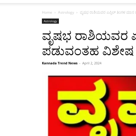
Home
Astrology
ವೃಷಭ ರಾಶಿಯವರ ಏಪ್ರಿಲ್ ತಿಂಗಳ ಮಾಸ ಭವ
Astrology
ವೃಷಭ ರಾಶಿಯವರ ಏಪ್
ಪಡುವಂತಹ ವಿಶೇಷ ಸ
Kannada Trend News
-
April 2, 2024