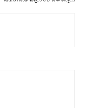
ಕೊಡಬೇಡಿ ಕಾರಣ ಗೊತ್ತಾದರೆ ನೀವೇ ಶಾ-ಕ್ ಆಗುತ್ತೀರಿ.!