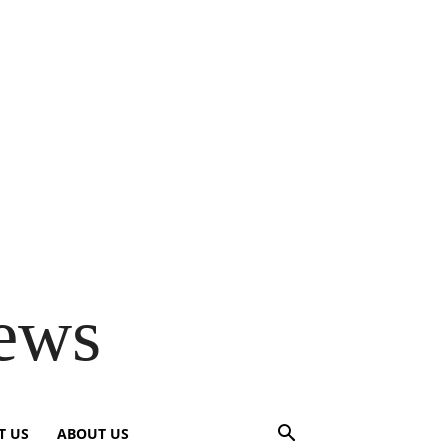
ews
T US
ABOUT US