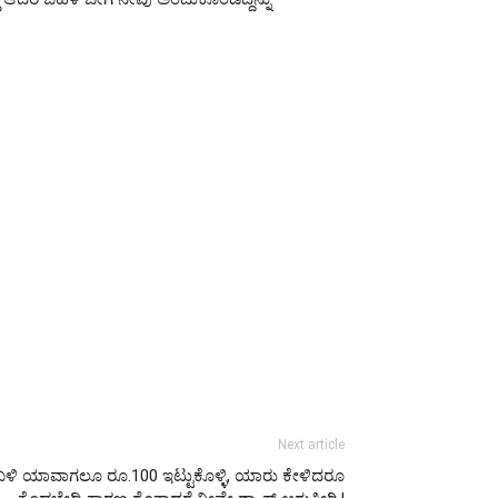
Next article
್ಮ ಬಳಿ ಯಾವಾಗಲೂ ರೂ.100 ಇಟ್ಟುಕೊಳ್ಳಿ, ಯಾರು ಕೇಳಿದರೂ