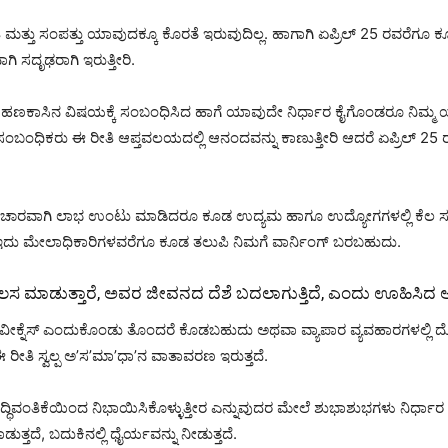
 ಮತ್ತು ಸಂಪತ್ತು ಯಾವುದಕ್ಕೂ ಕೊರತೆ ಇರುವುದಿಲ್ಲ. ಹಾಗಾಗಿ ಏಪ್ರಿಲ್ 25 ರವರೆಗೂ ಕೂಡ
ಗಿ ಸದೃಢರಾಗಿ ಇರುತ್ತೀರಿ.
ಣಕಾಸಿನ ವಿಷಯಕ್ಕೆ ಸಂಬಂಧಿಸಿದ ಹಾಗೆ ಯಾವುದೇ ನಿರ್ಧಾರ ಕೈಗೊಂಡರೂ ನಿಮ್ಮ ಯ
ು ಸಂಬಂಧಿಕರು ಈ ರೀತಿ ಆಪ್ತವಲಯದಲ್ಲಿ ಆನಂದವನ್ನು ಕಾಣುತ್ತೀರಿ ಆದರೆ ಏಪ್ರಿಲ್ 2
ಿಚಾರವಾಗಿ ಲಾಭ ಉಂಟು ಮಾಡಿದರೂ ಕೂಡ ಉದ್ಯಮ ಹಾಗೂ ಉದ್ಯೋಗಗಳಲ್ಲಿ ಕೆಲ ಸಮಸ್ಯೆ
ಇದು ಮೇಲಾಧಿಕಾರಿಗಳವರೆಗೂ ಕೂಡ ತಲುಪಿ ನಿಮಗೆ ವಾರ್ನಿಂಗ್ ಬರಬಹುದು.
ಲಸ ಮಾಡುತ್ತಾರೆ, ಅವರ ಜೀವನದ ದೆಶೆ ಬದಲಾಗುತ್ತಿದೆ, ಎಂದು ಊಹಿಸಿದ ಅಭಿ
ನಿಮ್ಮ ವೀಕ್ನೆಸ್ ಎಂದುಕೊಂಡು ತೊಂದರೆ ಕೊಡಬಹುದು ಅಥವಾ ವ್ಯಾಪಾರ ವ್ಯವಹಾರಗಳಲ್ಲಿ
ೀತಿ ಸ್ವಲ್ಪ ಅ’ಸ’ಮಾ’ಧಾ’ನ ವಾತಾವರಣ ಇರುತ್ತದೆ.
 ಬುದ್ಧಿವಂತಿಕೆಯಿಂದ ನಿಭಾಯಿಸಿಕೊಳ್ಳುತ್ತೀರ ಎನ್ನುವುದರ ಮೇಲೆ ಶುಭಾಶುಭಗಳು ನಿರ್ಧ
್ತದೆ, ಬದುಕಿನಲ್ಲಿ ಧೈರ್ಯವನ್ನು ನೀಡುತ್ತದೆ.