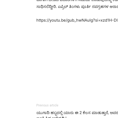
ಸಾಧಿಸಲಿದ್ದೀರಿ. ಏಪ್ರಿಲ್ ತಿಂಗಳು ಪೂರ್ತಿ ನವಗ್ರಹಗಳ ಆರ
https://youtu.be/gub_hwNAuIg?si=xzd1H-
Previous article
ಯುಗಾದಿ ಹಬ್ಬದಲ್ಲಿ ಯಾರು ಈ 2 ಕೆಲಸ ಮಾಡುತ್ತಾರೆ, ಅವರ