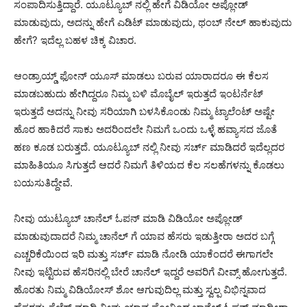
ಸಂಪಾದಿಸುತ್ತಿದ್ದಾರೆ. ಯೂಟ್ಯೂಬ್ ನಲ್ಲಿ ಹೇಗೆ ವಿಡಿಯೋ ಅಪ್ಲೋಡ್
ಮಾಡುವುದು, ಅದನ್ನು ಹೇಗೆ ಎಡಿಟ್ ಮಾಡುವುದು, ಥಂಬ್ ನೇಲ್ ಹಾಕುವುದು
ಹೇಗೆ? ಇದೆಲ್ಲ ಬಹಳ ಚಿಕ್ಕ ವಿಚಾರ.
ಆಂಡ್ರಾಯ್ಡ್ ಫೋನ್ ಯೂಸ್ ಮಾಡಲು ಬರುವ ಯಾರಾದರೂ ಈ ಕೆಲಸ
ಮಾಡಬಹುದು ಹೇಗಿದ್ದರೂ ನಿಮ್ಮ ಬಳಿ ಮೊಬೈಲ್ ಇರುತ್ತದೆ ಇಂಟರ್ನೆಟ್
ಇರುತ್ತದೆ ಅದನ್ನು ನೀವು ಸರಿಯಾಗಿ ಬಳಸಿಕೊಂಡು ನಿಮ್ಮ ಟ್ಯಾಲೆಂಟ್ ಅಷ್ಟೇ
ಹೊರ ಹಾಕಿದರೆ ಸಾಕು ಅದರಿಂದಲೇ ನಿಮಗೆ ಒಂದು ಒಳ್ಳೆ ಹವ್ಯಾಸದ ಜೊತೆ
ಹಣ ಕೂಡ ಬರುತ್ತದೆ. ಯೂಟ್ಯೂಬ್ ನಲ್ಲಿ ನೀವು ಸರ್ಚ್ ಮಾಡಿದರೆ ಇದೆಲ್ಲದರ
ಮಾಹಿತಿಯೂ ಸಿಗುತ್ತದೆ ಆದರೆ ನಿಮಗೆ ತಿಳಿಯದ ಕೆಲ ಸಲಹೆಗಳನ್ನು ಕೊಡಲು
ಬಯಸುತಿದ್ದೇವೆ.
ನೀವು ಯುಟ್ಯೂಬ್ ಚಾನೆಲ್ ಓಪನ್ ಮಾಡಿ ವಿಡಿಯೋ ಅಪ್ಲೋಡ್
ಮಾಡುವುದಾದರೆ ನಿಮ್ಮ ಚಾನೆಲ್ ಗೆ ಯಾವ ಹೆಸರು ಇಡುತ್ತೀರಾ ಅದರ ಬಗ್ಗೆ
ಎಚ್ಚರಿಕೆಯಿಂದ ಇರಿ ಮತ್ತು ಸರ್ಚ್ ಮಾಡಿ ನೋಡಿ ಯಾಕೆಂದರೆ ಈಗಾಗಲೇ
ನೀವು ಇಟ್ಟಿರುವ ಹೆಸರಿನಲ್ಲಿ ಬೇರೆ ಚಾನೆಲ್ ಇದ್ದರೆ ಅವರಿಗೆ ವೀವ್ಸ್ ಹೋಗುತ್ತದೆ.
ಹೊರತು ನಿಮ್ಮ ವಿಡಿಯೋಸ್ ಶೋ ಆಗುವುದಿಲ್ಲ ಮತ್ತು ಸ್ವಲ್ಪ ವಿಭಿನ್ನವಾದ