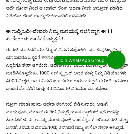
ಹೆಸರನ್ನು ಸೆಲೆಕ್ಟ್ ಮಾಡಿ ನೀವು ಯಾವ ಫೋನಿಂದ ಚಾನೆಲ್ ಓಪನ್ ಮಾಡ್ತೀರಾ
ಅದೇ ಫೋನ್ ನಿಂದ ಆ ಚಾನೆಲ್ ಲಿಂಕ್ ಅಥವಾ ನೀವು ಅಪ್ಲೋಡ್ ಮಾಡಿದ
ವಿಡಿಯೋ ಲಿಂಕ್ ಗಳನ್ನು ಬೇರೆಯವರಿಗೆ ಕಳಿಸಬೇಡಿ.
ಈ ಸುದ್ದಿ ಓದಿ:-
ದೇವರು ನಿಮ್ಮ ಮನೆಯಲ್ಲಿ ನೆಲೆಸಿದ್ದಾಗ ಈ 11
ಸಂಕೇತಗಳು ಕಾಣಿಸಿಕೊಳ್ಳುತ್ತವೆ.!
ಈ ರೀತಿ ಮಾಡಿದರೆ ಯೂಟ್ಯೂಬ್ ನಿಮಗೆ ಸಪೋರ್ಟ್ ಮಾಡುವುದಿಲ್ಲ ನೀವು
ಯಾರಾದರೂ ಒಬ್ಬರಿಗೆ ಕಳಿಸಬಹುದು ಮತ್ತು ಆ ನಂಬರ್ ಇಂದ ಉಳಿದ
ಎಲ್ಲರಿಗೂ ಶೇರ್ ಆಗಬೇಕು. ಅಥವಾ ನೀವು ಬಾಯಿ ಮಾತಿನಲ್ಲಿ ಹೇಳಿ ಸಬ್ಸ್ಕ್ರೈಬ್
ಮಾಡಿಸಿಕೊಳ್ಳಬೇಕು. 1000 ಸಬ್ ಸ್ಕ್ರೈಬರ್ ಆದರೆ ಮತ್ತು ನಿಮ್ಮ ವಿಡಿಯೋಗಳು
4000 ವೀಕ್ಷಣೆ ಆದರೆ ನಿಮಗೆ ಹಣ ಬರಲು ಶುರುವಾಗುತ್ತದೆ ಈ ರೀತಿ ಆಗಬೇಕು
ಎಂದರೆ ಮೊದಲಿಗೆ ನೀವು 30 ನಿಮಿಷಗಳ ವಿಡಿಯೋ ಮಾಡಬೇಕು.
ವ್ಲೋಗ್ ಮಾಡಬಹುದು ಅಥವಾ ರಂಗೋಲಿ ಬಿಡಿಸುವುದು, ಅಡುಗೆ
ಮಾಡುವುದು, ಮೇಕಪ್ ಈ ರೀತಿ ನಿಮ್ಮಲ್ಲಿ ಯಾವ ಟ್ಯಾಲೆಂಟ್ ಇದೆ ಅದನ್ನೇ
ತೋರಿಸಬಹುದು. ಆದಷ್ಟು ನೋಡುವುದಕ್ಕೆ ಇಂಟರೆಸ್ಟಿಂಗ್ ಆಗಿರುವ ರೀತಿ ಮತ್ತು
ಜನರಿಗೆ ತಿಳಿಯದ ವಿಷಯಗಳನ್ನು ತಿಳಿಸಿದರೆ ನಿಮ್ಮ ಚಾನೆಲ್ ಸಕ್ಸಸ್ ಆಗುತ್ತದೆ.