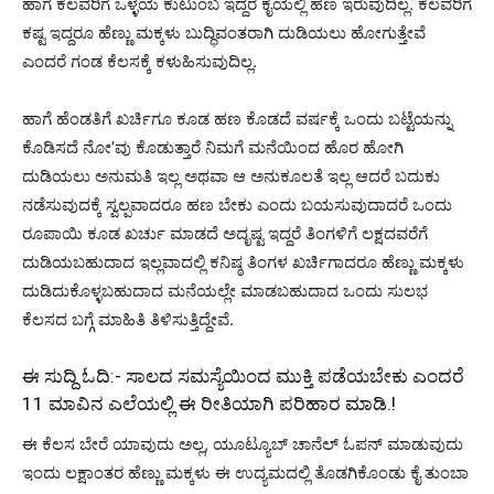
ಹಾಗೆ ಕೆಲವರಿಗೆ ಒಳ್ಳೆಯ ಕುಟುಂಬ ಇದ್ದರೆ ಕೈಯಲ್ಲಿ ಹಣ ಇರುವುದಿಲ್ಲ. ಕೆಲವರಿಗೆ
ಕಷ್ಟ ಇದ್ದರೂ ಹೆಣ್ಣು ಮಕ್ಕಳು ಬುದ್ಧಿವಂತರಾಗಿ ದುಡಿಯಲು ಹೋಗುತ್ತೇವೆ
ಎಂದರೆ ಗಂಡ ಕೆಲಸಕ್ಕೆ ಕಳುಹಿಸುವುದಿಲ್ಲ.
ಹಾಗೆ ಹೆಂಡತಿಗೆ ಖರ್ಚಿಗೂ ಕೂಡ ಹಣ ಕೊಡದೆ ವರ್ಷಕ್ಕೆ ಒಂದು ಬಟ್ಟೆಯನ್ನು
ಕೊಡಿಸದೆ ನೋ’ವು ಕೊಡುತ್ತಾರೆ ನಿಮಗೆ ಮನೆಯಿಂದ ಹೊರ ಹೋಗಿ
ದುಡಿಯಲು ಅನುಮತಿ ಇಲ್ಲ ಅಥವಾ ಆ ಅನುಕೂಲತೆ ಇಲ್ಲ ಆದರೆ ಬದುಕು
ನಡೆಸುವುದಕ್ಕೆ ಸ್ವಲ್ಪವಾದರೂ ಹಣ ಬೇಕು ಎಂದು ಬಯಸುವುದಾದರೆ ಒಂದು
ರೂಪಾಯಿ ಕೂಡ ಖರ್ಚು ಮಾಡದೆ ಅದೃಷ್ಟ ಇದ್ದರೆ ತಿಂಗಳಿಗೆ ಲಕ್ಷದವರೆಗೆ
ದುಡಿಯಬಹುದಾದ ಇಲ್ಲವಾದಲ್ಲಿ ಕನಿಷ್ಠ ತಿಂಗಳ ಖರ್ಚಿಗಾದರೂ ಹೆಣ್ಣು ಮಕ್ಕಳು
ದುಡಿದುಕೊಳ್ಳಬಹುದಾದ ಮನೆಯಲ್ಲೇ ಮಾಡಬಹುದಾದ ಒಂದು ಸುಲಭ
ಕೆಲಸದ ಬಗ್ಗೆ ಮಾಹಿತಿ ತಿಳಿಸುತ್ತಿದ್ದೇವೆ.
ಈ ಸುದ್ದಿ ಓದಿ:-
ಸಾಲದ ಸಮಸ್ಯೆಯಿಂದ ಮುಕ್ತಿ ಪಡೆಯಬೇಕು ಎಂದರೆ
11 ಮಾವಿನ ಎಲೆಯಲ್ಲಿ ಈ ರೀತಿಯಾಗಿ ಪರಿಹಾರ ಮಾಡಿ.!
ಈ ಕೆಲಸ ಬೇರೆ ಯಾವುದು ಅಲ್ಲ, ಯೂಟ್ಯೂಬ್ ಚಾನೆಲ್ ಓಪನ್ ಮಾಡುವುದು
ಇಂದು ಲಕ್ಷಾಂತರ ಹೆಣ್ಣು ಮಕ್ಕಳು ಈ ಉದ್ಯಮದಲ್ಲಿ ತೊಡಗಿಕೊಂಡು ಕೈ ತುಂಬಾ