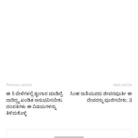
Previous article
Next article
ಈ 5 ವೇಳೆಗಳಲ್ಲಿ ಶೃಂಗಾರ ಮಾಡಿದ್ರೆ
ಸಿಂಹ ರಾಶಿಯವರು ಜೀವನಪೂರ್ತಿ ಈ
ದಾರಿದ್ರ್ಯ ಖಂಡಿತ ಅನುಭವಿಸಬೇಕು.
ದೇವರನ್ನು ಪೂಜಿಸಬೇಕು…||
ದಂಪತಿಗಳು ಈ ವಿಷಯಗಳನ್ನು
ತಿಳಿದುಕೊಳ್ಳಿ