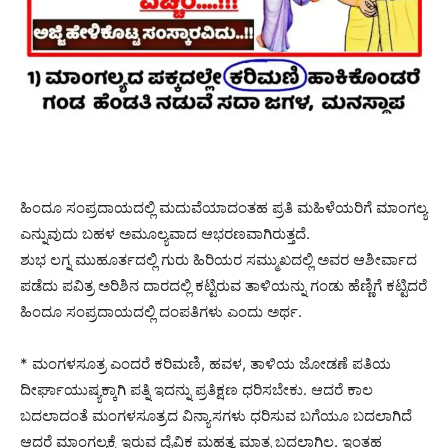
ಹಿಂದೂ ಸಂಪ್ರದಾಯದಲ್ಲಿ ಮದುವೆಯಾದಂತಹ ಪ್ರತಿ ಮಹಿಳೆಯರಿಗೆ ಮಾಂಗಲ್ಯ
ಎನ್ನುವುದು ಬಹಳ ಅಮೂಲ್ಯವಾದ ಆಭರಣವಾಗಿರುತ್ತದೆ.
ಶುಭ ಲಗ್ನ ಮುಹೂರ್ತದಲ್ಲಿ ಗುರು ಹಿರಿಯರ ಸಮ್ಮುಖದಲ್ಲಿ ಅವರ ಆಶೀರ್ವಾದ
ಪಡೆದು ಪವಿತ್ರ ಅರಿಶಿನ ದಾರದಲ್ಲಿ ಕಟ್ಟಿರುವ ತಾಳಿಯನ್ನು ಗಂಡು ಹೆಣ್ಣಿಗೆ ಕಟ್ಟಿದರೆ
ಹಿಂದೂ ಸಂಪ್ರದಾಯದಲ್ಲಿ ದಂಪತಿಗಳು ಎಂದು ಅರ್ಥ.
* ಮಂಗಳಸೂತ್ರ ಎಂದರೆ ಕರಿಮಣಿ, ಹವಳ, ತಾಳಿಯ ಜೋಡಣೆ ಪತಿಯ
ದೀರ್ಘಾಯುಷ್ಯಕ್ಕಾಗಿ ಪತ್ನಿ ಇದನ್ನು ಪ್ರತಿಕ್ಷಣ ಧರಿಸಬೇಕು. ಆದರೆ ಕಾಲ
ಬದಲಾದಂತೆ ಮಂಗಳಸೂತ್ರದ ವಿನ್ಯಾಸಗಳು ಧರಿಸುವ ಬಗೆಯೂ ಬದಲಾಗಿದೆ
ಆದರೆ ಮಾಂಗಲ್ಯಕ್ಕೆ ಇರುವ ದೈವಿಕ ಮಹತ್ವ ಮಾತ್ರ ಬದಲಾಗಿಲ್ಲ. ಇಂತಹ