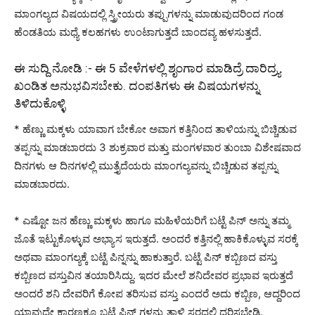
ಮಾಂಗಲ್ಯದ ವಿಷಯದಲ್ಲಿ ಸ್ತ್ರೀಯರು ತಪ್ಪುಗಳನ್ನು ಮಾಡುವುದರಿಂದ ಗಂಡ
ಹೆಂಡತಿಯ ಮಧ್ಯೆ ಕಲಹಗಳು ಉಂಟಾಗುತ್ತದೆ ಬಾಂದವ್ಯ ಹಳಸುತ್ತದೆ.
ಈ ಸುದ್ದಿ ನೋಡಿ :-
ಈ 5 ವೇಳೆಗಳಲ್ಲಿ ಶೃಂಗಾರ ಮಾಡಿದ್ರೆ ದಾರಿದ್ರ್ಯ
ಖಂಡಿತ ಅನುಭವಿಸಬೇಕು. ದಂಪತಿಗಳು ಈ ವಿಷಯಗಳನ್ನು
ತಿಳಿದುಕೊಳ್ಳಿ
* ಹೆಣ್ಣು ಮಕ್ಕಳು ಯಾವಾಗ ಬೇಕೋ ಅವಾಗ ಕತ್ತಿನಿಂದ ತಾಳಿಯನ್ನು ಬಿಚ್ಚಿಡುವ
ತಪ್ಪನ್ನು ಮಾಡಬಾರದು 3 ಶುಕ್ರವಾರ ಮತ್ತು ಮಂಗಳವಾರ ತುಂಬಾ ವಿಶೇಷವಾದ
ದಿನಗಳು ಆ ದಿನಗಳಲ್ಲಿ ಮುತ್ತೈದೆಯರು ಮಾಂಗಲ್ಯವನ್ನು ಬಿಚ್ಚಿಡುವ ತಪ್ಪನ್ನು
ಮಾಡಬಾರದು.
* ಎಷ್ಟೋ ಜನ ಹೆಣ್ಣು ಮಕ್ಕಳು ಹಾಗೂ ಮಹಿಳೆಯರಿಗೆ ಬಟ್ಟೆ ಪಿನ್ ಅನ್ನು ತಮ್ಮ
ಜೊತೆ ಇಟ್ಟುಕೊಳ್ಳುವ ಅಭ್ಯಾಸ ಇರುತ್ತದೆ. ಅಂದರೆ ಕತ್ತಿನಲ್ಲಿ ಹಾಕಿಕೊಳ್ಳುವ ಸರಕ್ಕೆ
ಅಥವಾ ಮಾಂಗಲ್ಯಕ್ಕೆ ಬಟ್ಟೆ ಪಿನ್ನನ್ನು ಹಾಕುತ್ತಾರೆ. ಬಟ್ಟೆ ಪಿನ್ ಕಬ್ಬಿಣದ ವಸ್ತು
ಕಬ್ಬಿಣದ ವಸ್ತುವಿನ ತಯಾರಿಸಿದ್ದು. ಇದರ ಮೇಲೆ ಶನಿದೇವರ ಪ್ರಭಾವ ಇರುತ್ತದೆ
ಅಂದರೆ ಶನಿ ದೇವರಿಗೆ ಕೋಪ ತರಿಸುವ ವಸ್ತು ಎಂದರೆ ಅದು ಕಬ್ಬಿಣ, ಆದ್ದರಿಂದ
ಯಾವುದೇ ಕಾರಣಕ್ಕೂ ಬಟ್ಟೆ ಪಿನ್ ಗಳನ್ನು ತಾಳಿ ಸರದಲ್ಲಿ ಧರಿಸಬೇಡಿ.