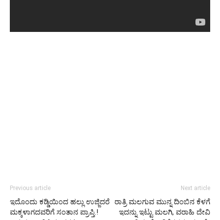
Previous article
Next article
ಇದೊಂದು ಕಡ್ಡಿಯಿಂದ ಹಲ್ಲು ಉಜ್ಜಿದರೆ
ರಾತ್ರಿ ಮಲಗುವ ಮುನ್ನ ದಿಂಬಿನ ಕೆಳಗೆ
ಮಕ್ಕಳಾಗದವರಿಗೆ ಸಂತಾನ ಪ್ರಾಪ್ತಿ.!
ಇದನ್ನು ಇಟ್ಟು ಮಲಗಿ, ವರಾಹಿ ದೇವಿ