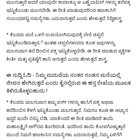
ಮಲಗುತ್ತಾರೆ ಆದರೆ ಯಾವುದೇ ಕಾರಣಕ್ಕೂ ಆ ಎಣ್ಣೆ ಬಾಟಲ್ ಗಳನ್ನು ತಲೆಪಕ್ಕ
ಇಟ್ಟುಕೊಂಡು ಮಲಗಬೇಡಿ. ಈ ರೀತಿ ಮಾಡುವುದರಿಂದ ಹಣಕಾಸಿಗೆ
ಸಂಬಂಧಪಟ್ಟ ಸಮಸ್ಯೆಗಳು ಎದುರಾಗುತ್ತವೆ ಎಂದು ಹೇಳುತ್ತದೆ ಸಿದ್ಧಿಶಾಸ್ತ್ರ
* ಕೆಲವರು ಮನೆ ಒಳಗೆ ಉಪಯೋಗಿಸುವುದಕ್ಕೆ ಬೇರೆ ಚಪ್ಪಲಿ
ಇಟ್ಟುಕೊಂಡಿರುತ್ತಾರ,ೆ ಇಂತಹ ಚಪ್ಪಲಿಗಳಾದರು ಕೂಡ ಇವುಗಳನ್ನು
ಮಲಗುವಾಗ ತಲೆ ದಿಂಬಿನ ಪಕ್ಕ ಇಟ್ಟುಕೊಳ್ಳಬೇಡಿ. ಈ ರೀತಿ ಮಾಡುವ ವ್ಯಕ್ತಿಗಳ
ಕೀರ್ತಿ ಮತ್ತು ಪ್ರತಿಷ್ಠೆಗೆ ಹಾನಿ ಆಗುತ್ತದೆ ಎಂದು ಹೇಳುತ್ತದೆ ಶಾಸ್ತ್ರ.
ಈ ಸುದ್ದಿ ಓದಿ:-
ನಿಮ್ಮ ಮದುವೆಯ ನಂತರ ಗಂಡನ ಮನೆಯಲ್ಲಿ
ಜೀವನ ಹೇಗಿರುತ್ತದೆ ಎಂದು ಕೈನಲ್ಲಿರುವ ಈ ಹಸ್ತ ರೇಖೆಯ ಮೂಲಕ
ತಿಳಿದುಕೊಳ್ಳಬಹುದು.!
* ಕೆಲವರು ಮಲಗುವಾಗ ತಮ್ಮ ಪರ್ಸ್ ಗಳನ್ನು ಹಾಸಿಗೆ ಪಕ್ಕ ಅಥವಾ
ತಲೆದಿಂಬಿನ ಕೆಳಗೆ ಇಟ್ಟುಕೊಂಡು ಮಲಗುತ್ತಾರೆ. ನಿಮಗೂ ಕೂಡ ಈ ಅಭ್ಯಾಸ
ಇದ್ದರೆ ಇಂದೇ ಬಿಟ್ಟು ಬಿಡಿ. ಯಾಕೆಂದರೆ ಈ ರೀತಿ ಮಾಡಿದರೆ ತಾಯಿ
ಮಹಾಲಕ್ಷ್ಮಿಗೆ ಅಗೌರವ ತೋರಿದಂತೆ. ಇದರಿಂದ ತಾಯಿ ಕೋಪಗೊಳ್ಳುತ್ತಾರೆ
ಮುಂದೆ ನಿಮಗೆ ಹಣಕಾಸಿನ ಸಮಸ್ಯೆಗಳು ಎದುರಾಗುತ್ತವೆ, ನಿಮ್ಮ ಏಳಿಗೆಗೆ