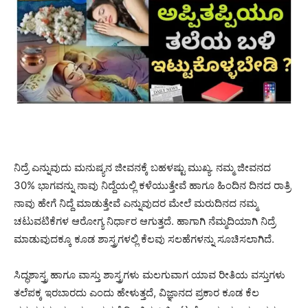
ನಿದ್ರೆ ಎನ್ನುವುದು ಮನುಷ್ಯನ ಜೀವನಕ್ಕೆ ಬಹಳಷ್ಟು ಮುಖ್ಯ. ನಮ್ಮ ಜೀವನದ
30% ಭಾಗವನ್ನು ನಾವು ನಿದ್ದೆಯಲ್ಲಿ ಕಳೆಯುತ್ತೇವೆ ಹಾಗೂ ಹಿಂದಿನ ದಿನದ ರಾತ್ರಿ
ನಾವು ಹೇಗೆ ನಿದ್ದೆ ಮಾಡುತ್ತೇವೆ ಎನ್ನುವುದರ ಮೇಲೆ ಮರುದಿನದ ನಮ್ಮ
ಚಟುವಟಿಕೆಗಳ ಆರೋಗ್ಯ ನಿರ್ಧಾರ ಆಗುತ್ತದೆ. ಹಾಗಾಗಿ ನೆಮ್ಮದಿಯಾಗಿ ನಿದ್ರೆ
ಮಾಡುವುದಕ್ಕೂ ಕೂಡ ಶಾಸ್ತ್ರಗಳಲ್ಲಿ ಕೆಲವು ಸಲಹೆಗಳನ್ನು ಸೂಚಿಸಲಾಗಿದೆ.
ಸಿದ್ಧಶಾಸ್ತ್ರ ಹಾಗೂ ವಾಸ್ತು ಶಾಸ್ತ್ರಗಳು ಮಲಗುವಾಗ ಯಾವ ರೀತಿಯ ವಸ್ತುಗಳು
ತಲೆಪಕ್ಕ ಇರಬಾರದು ಎಂದು ಹೇಳುತ್ತದೆ, ವಿಜ್ಞಾನದ ಪ್ರಕಾರ ಕೂಡ ಕೆಲ