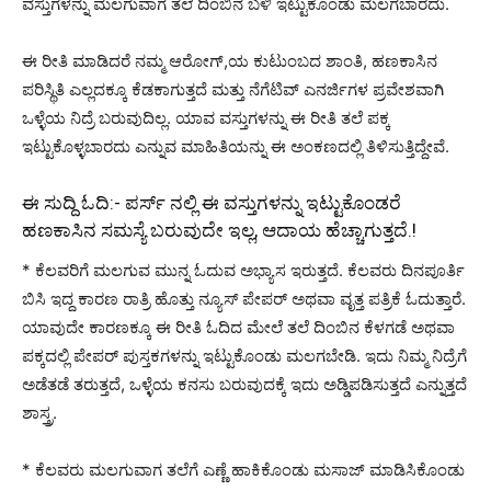
ವಸ್ತುಗಳನ್ನು ಮಲಗುವಾಗ ತಲೆ ದಿಂಬಿನ ಬಳಿ ಇಟ್ಟುಕೊಂಡು ಮಲಗಬಾರದು.
ಈ ರೀತಿ ಮಾಡಿದರೆ ನಮ್ಮ ಆರೋಗ್,ಯ ಕುಟುಂಬದ ಶಾಂತಿ, ಹಣಕಾಸಿನ
ಪರಿಸ್ಥಿತಿ ಎಲ್ಲದಕ್ಕೂ ಕೆಡಕಾಗುತ್ತದೆ ಮತ್ತು ನೆಗೆಟಿವ್ ಎನರ್ಜಿಗಳ ಪ್ರವೇಶವಾಗಿ
ಒಳ್ಳೆಯ ನಿದ್ರೆ ಬರುವುದಿಲ್ಲ. ಯಾವ ವಸ್ತುಗಳನ್ನು ಈ ರೀತಿ ತಲೆ ಪಕ್ಕ
ಇಟ್ಟುಕೊಳ್ಳಬಾರದು ಎನ್ನುವ ಮಾಹಿತಿಯನ್ನು ಈ ಅಂಕಣದಲ್ಲಿ ತಿಳಿಸುತ್ತಿದ್ದೇವೆ.
ಈ ಸುದ್ದಿ ಓದಿ:-
ಪರ್ಸ್ ನಲ್ಲಿ ಈ ವಸ್ತುಗಳನ್ನು ಇಟ್ಟುಕೊಂಡರೆ
ಹಣಕಾಸಿನ ಸಮಸ್ಯೆ ಬರುವುದೇ ಇಲ್ಲ, ಆದಾಯ ಹೆಚ್ಚಾಗುತ್ತದೆ.!
* ಕೆಲವರಿಗೆ ಮಲಗುವ ಮುನ್ನ ಓದುವ ಅಭ್ಯಾಸ ಇರುತ್ತದೆ. ಕೆಲವರು ದಿನಪೂರ್ತಿ
ಬಿಸಿ ಇದ್ದ ಕಾರಣ ರಾತ್ರಿ ಹೊತ್ತು ನ್ಯೂಸ್ ಪೇಪರ್ ಅಥವಾ ವೃತ್ತ ಪತ್ರಿಕೆ ಓದುತ್ತಾರೆ.
ಯಾವುದೇ ಕಾರಣಕ್ಕೂ ಈ ರೀತಿ ಓದಿದ ಮೇಲೆ ತಲೆ ದಿಂಬಿನ ಕೆಳಗಡೆ ಅಥವಾ
ಪಕ್ಕದಲ್ಲಿ ಪೇಪರ್ ಪುಸ್ತಕಗಳನ್ನು ಇಟ್ಟುಕೊಂಡು ಮಲಗಬೇಡಿ. ಇದು ನಿಮ್ಮ ನಿದ್ರೆಗೆ
ಅಡೆತಡೆ ತರುತ್ತದೆ, ಒಳ್ಳೆಯ ಕನಸು ಬರುವುದಕ್ಕೆ ಇದು ಅಡ್ಡಿಪಡಿಸುತ್ತದೆ ಎನ್ನುತ್ತದೆ
ಶಾಸ್ತ್ರ.
* ಕೆಲವರು ಮಲಗುವಾಗ ತಲೆಗೆ ಎಣ್ಣೆ ಹಾಕಿಕೊಂಡು ಮಸಾಜ್ ಮಾಡಿಸಿಕೊಂಡು