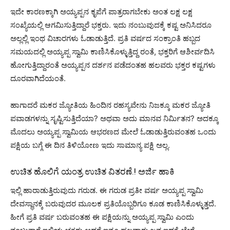
ಇದೇ ಕಾರಣಕ್ಕಾಗಿ ಅಯ್ಯಪ್ಪನ ಕೃಪೆಗೆ ಪಾತ್ರರಾಗಬೇಕು ಅಂತ ಲಕ್ಷ ಲಕ್ಷ
ಸಂಖ್ಯೆಯಲ್ಲಿ ಆಗಮಿಸುತ್ತಿದ್ದಾರೆ ಭಕ್ತರು. ಇದು ನಂಬುವುದಕ್ಕೆ ಕಷ್ಟ ಅನಿಸಿದರೂ
ಅಲ್ಲಲ್ಲಿ ಇಂಥ ವಿಚಾರಗಳು ಓಡಾಡುತ್ತಿದೆ. ಪ್ರತಿ ವರ್ಷದ ಸಂಕ್ರಾಂತಿ ಹಬ್ಬದ
ಸಮಯದಲ್ಲಿ ಅಯ್ಯಪ್ಪ ಸ್ವಾಮಿ ಕಾಣಿಸಿಕೊಳ್ಳುತ್ತಿದ್ದ ರಂತೆ, ಭಕ್ತರಿಗೆ ಆಶೀರ್ವದಿಸಿ
ಹೋಗುತ್ತಿದ್ದಾರಂತೆ ಅಯ್ಯಪ್ಪನ ದರ್ಶನ ಪಡೆದಂತಹ ಹಲವರು ಭಕ್ತರ ಕಷ್ಟಗಳು
ದೂರವಾಗಿದೆಯಂತೆ.
ಹಾಗಾದರೆ ಮಕರ ಜ್ಯೋತಿಯ ಹಿಂದಿನ ರಹಸ್ಯವೇನು ನಿಜಕ್ಕೂ ಮಕರ ಜ್ಯೋತಿ
ಪವಾಡಗಳನ್ನು ಸೃಷ್ಟಿಸುತ್ತಿದೆಯಾ? ಅಥವಾ ಅದು ಮಾನವ ನಿರ್ಮಿತನ? ಅದಕ್ಕೂ
ಮೊದಲು ಅಯ್ಯಪ್ಪ ಸ್ವಾಮಿಯ ಆಭರಣದ ಮೇಲೆ ಓಡಾಡುತ್ತಿರುವಂತಹ ಒಂದು
ಪಕ್ಷಿಯ ಬಗ್ಗೆ ಈ ದಿನ ತಿಳಿಯೋಣ ಇದು ಸಾಮಾನ್ಯ ಪಕ್ಷಿ ಅಲ್ಲ.
ಉಚಿತ ಹೊಲಿಗೆ ಯಂತ್ರ ಉಚಿತ ವಿತರಣೆ.! ಅರ್ಜಿ ಹಾಕಿ
ಇಲ್ಲಿ ಹಾರಾಡುತ್ತಿರುವುದು ಗರುಡ. ಈ ಗರುಡ ಪ್ರತೀ ವರ್ಷ ಅಯ್ಯಪ್ಪ ಸ್ವಾಮಿ
ದೇವಸ್ಥಾನಕ್ಕೆ ಬರುವುದರ ಮೂಲಕ ಪ್ರತಿಯೊಬ್ಬರಿಗೂ ಕೂಡ ಕಾಣಿಸಿಕೊಳ್ಳುತ್ತದೆ.
ಹೀಗೆ ಪ್ರತಿ ವರ್ಷ ಬರುವಂತಹ ಈ ಪಕ್ಷಿಯನ್ನು ಅಯ್ಯಪ್ಪ ಸ್ವಾಮಿ ಎಂದು