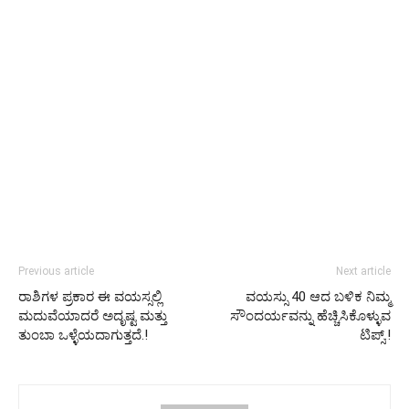
Previous article
Next article
ರಾಶಿಗಳ ಪ್ರಕಾರ ಈ ವಯಸ್ಸಲ್ಲಿ
ವಯಸ್ಸು 40 ಆದ ಬಳಿಕ ನಿಮ್ಮ
ಮದುವೆಯಾದರೆ ಅದೃಷ್ಟ ಮತ್ತು
ಸೌಂದರ್ಯವನ್ನು ಹೆಚ್ಚಿಸಿಕೊಳ್ಳುವ
ತುಂಬಾ ಒಳ್ಳೆಯದಾಗುತ್ತದೆ.!
ಟಿಪ್ಸ್.!