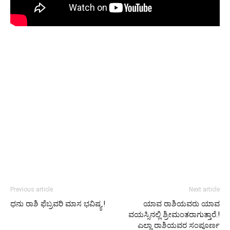
Previous article
Next article
ಧನು ರಾಶಿ ಫೆಬ್ರವರಿ ಮಾಸ ಭವಿಷ್ಯ.!
ಯಾವ ರಾಶಿಯವರು ಯಾವ
ವಯಸ್ಸಿನಲ್ಲಿ ಶ್ರೀಮಂತರಾಗುತ್ತಾರೆ.!
ಎಲ್ಲಾ ರಾಶಿಯವರ ಸಂಪೂರ್ಣ