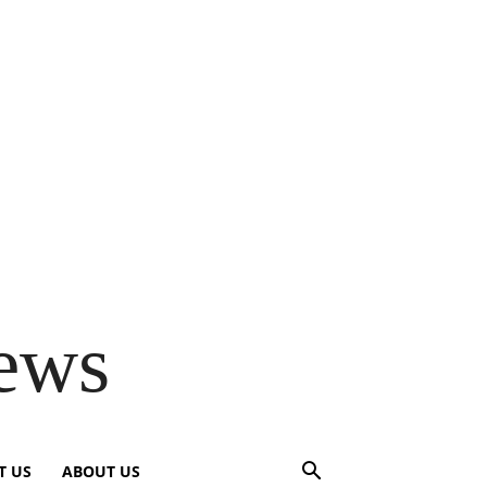
ews
T US
ABOUT US