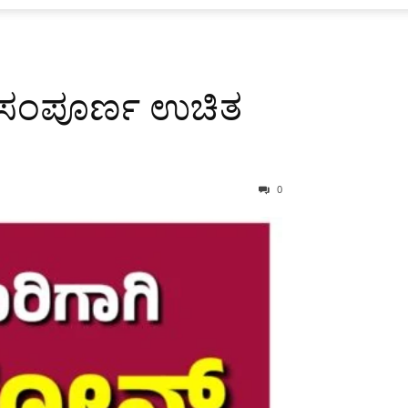
್ಷ ಸಂಪೂರ್ಣ ಉಚಿತ
0