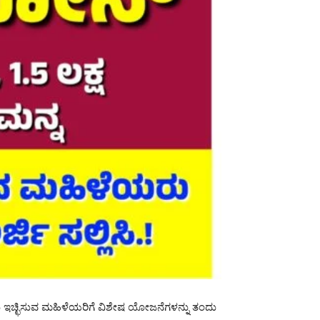
ಕಲು ಇಚ್ಛಿಸುವ ಮಹಿಳೆಯರಿಗೆ ವಿಶೇಷ ಯೋಜನೆಗಳನ್ನು ತಂದು