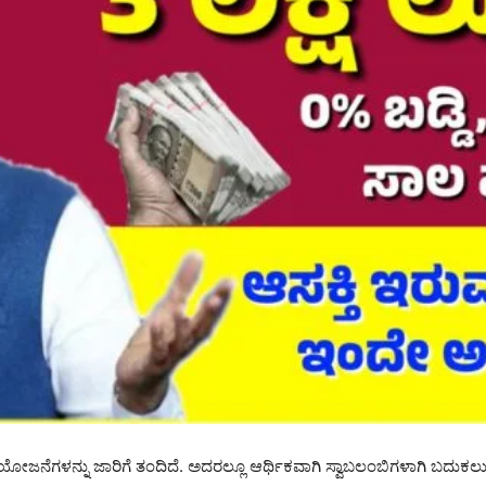
ಟು ಯೋಜನೆಗಳನ್ನು ಜಾರಿಗೆ ತಂದಿದೆ. ಅದರಲ್ಲೂ ಆರ್ಥಿಕವಾಗಿ ಸ್ವಾಬಲಂಬಿಗಳಾಗಿ ಬದು